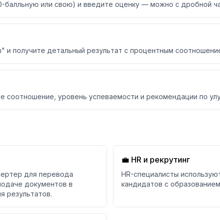
100-балльную или свою) и введите оценку — можно с дробной ч
" и получите детальный результат с процентным соотношение
е соотношение, уровень успеваемости и рекомендации по ул
💼 HR и рекрутинг
вертер для перевода
HR-специалисты используют
подаче документов в
кандидатов с образованием
я результатов.