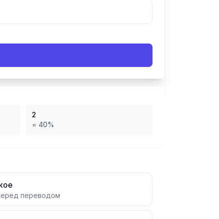
2
=
40
%
кое
 перед переводом