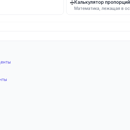
➗
Калькулятор пропорций
Математика, лежащая в о
центы
енты