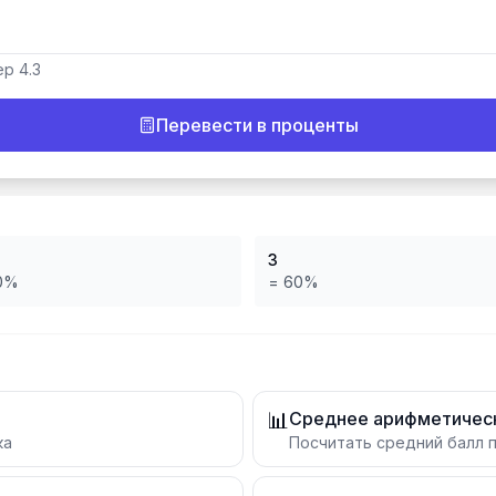
р 4.3
Перевести в проценты
3
0
%
=
60
%
📊
Среднее арифметичес
ка
Посчитать средний балл