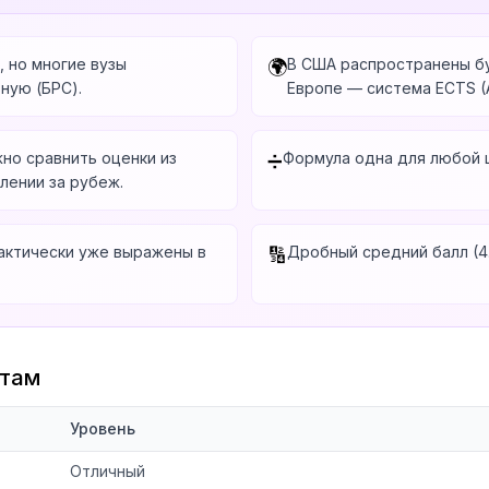
, но многие вузы
В США распространены бук
🌍
ную (БРС).
Европе — система ECTS (A
но сравнить оценки из
Формула одна для любой ш
➗
лении за рубеж.
фактически уже выражены в
Дробный средний балл (4.6
🔢
нтам
Уровень
Отличный