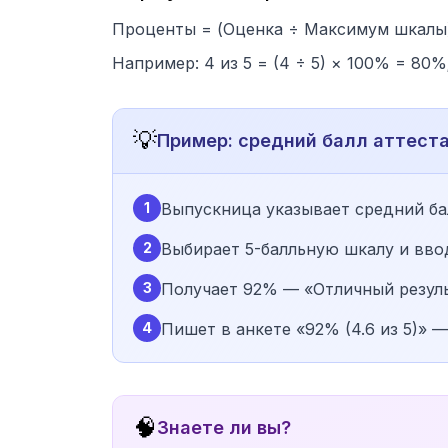
Проценты = (Оценка ÷ Максимум шкалы
Например: 4 из 5 = (4 ÷ 5) × 100% = 80%;
💡
Пример: средний балл аттест
1
Выпускница указывает средний бал
2
Выбирает 5-балльную шкалу и ввод
3
Получает 92% — «Отличный резуль
4
Пишет в анкете «92% (4.6 из 5)» 
🧠
Знаете ли вы?