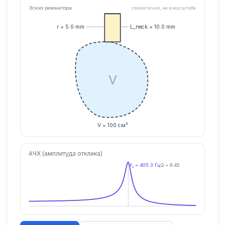
Эскиз резонатора
схематично, не в масштабе
r =
5.0
mm
L_neck =
10.0
mm
V
V =
100
см³
АЧХ (амплитуда отклика)
f₀ =
405.3
Гц
Q =
9.45