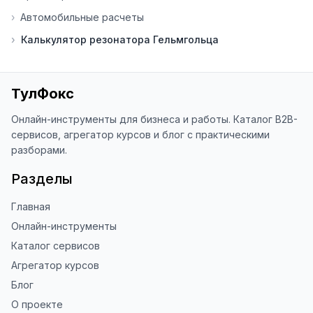
›
Автомобильные расчеты
⭐ Если вам нравится ToolFox — буду 
›
Калькулятор резонатора Гельмгольца
благодарен за отзыв о сайте в 
Яндекс.Браузере (нажмите на ⋮ → 
«Оценить сайт» в панели браузера). 
Это помогает другим людям находить 
ТулФокс
наши инструменты!

Онлайн-инструменты для бизнеса и работы. Каталог B2B-
Благодарю за доверие и 
сервисов, агрегатор курсов и блог с практическими
использование ToolFox! 🚀
разборами.
Разделы
Главная
Онлайн-инструменты
Каталог сервисов
Агрегатор курсов
Блог
О проекте