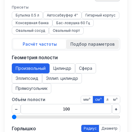
Пресеты
Бутылка 0.5 л
Автосабвуфер 4"
Гитарный корпус
Консервная банка
Бас-ловушка 60 Гц
Овальный сосуд
Овальный порт
Расчёт частоты
Подбор параметров
Геометрия полости
Произвольный
Цилиндр
Сфера
Эллипсоид
Эллип. цилиндр
Прямоугольник
Объём полости
мм³
см³
л
м³
−
+
Горлышко
Радиус
Диаметр