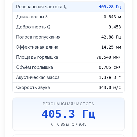
Резонансная частота f₀
405.28
Гц
Длина волны λ
0.846
м
Добротность Q
9.453
Полоса пропускания
42.88
Гц
Эффективная длина
14.25
мм
Площадь горлышка
78.540
мм²
Объём горлышка
0.785
см³
Акустическая масса
1.37e-3
г
Скорость звука
343.0
м/с
РЕЗОНАНСНАЯ ЧАСТОТА
405.3 Гц
λ =
0.85
м · Q =
9.45