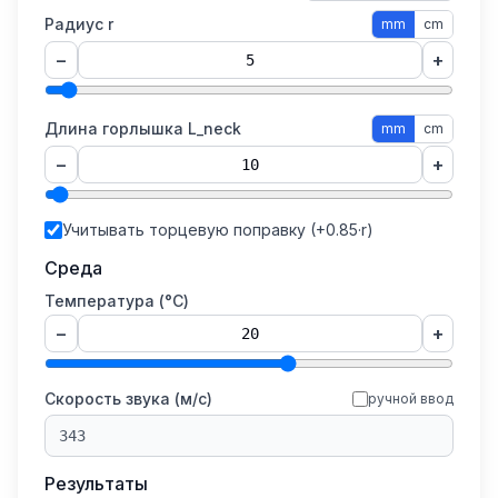
Радиус r
mm
cm
−
+
Длина горлышка L_neck
mm
cm
−
+
Учитывать торцевую поправку (+0.85·r)
Среда
Температура (°C)
−
+
Скорость звука (м/с)
ручной ввод
Результаты