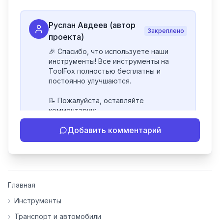
Руслан Авдеев (автор
Закреплено
проекта)
🎉 Спасибо, что используете наши 
инструменты! Все инструменты на 
ToolFox полностью бесплатны и 
постоянно улучшаются.

📝 Пожалуйста, оставляйте 
комментарии:

- Если инструмент работает 
Добавить комментарий
некорректно

- Если есть идеи по улучшению

- Поделитесь своим опытом 
использования

👍 Ставьте лайки/дизлайки - это 
Главная
помогает мне понять, какие 
инструменты нуждаются в доработке. 
›
Инструменты
Я обновляю сайт каждую неделю на 
›
Транспорт и автомобили
основе вашей обратной связи.
