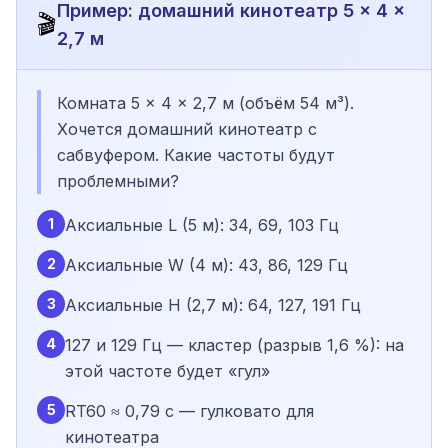
Пример: домашний кинотеатр 5 × 4 ×
🎬
2,7 м
Комната 5 × 4 × 2,7 м (объём 54 м³).
Хочется домашний кинотеатр с
сабвуфером. Какие частоты будут
проблемными?
1
Аксиальные L (5 м): 34, 69, 103 Гц
2
Аксиальные W (4 м): 43, 86, 129 Гц
3
Аксиальные H (2,7 м): 64, 127, 191 Гц
4
127 и 129 Гц — кластер (разрыв 1,6 %): на
этой частоте будет «гул»
5
RT60 ≈ 0,79 с — гулковато для
кинотеатра