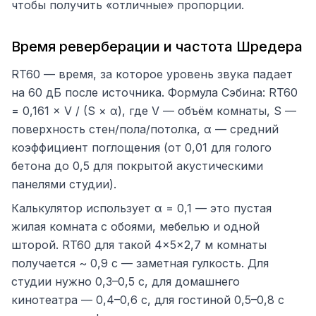
чтобы получить «отличные» пропорции.
Время реверберации и частота Шредера
RT60 — время, за которое уровень звука падает
на 60 дБ после источника. Формула Сэбина: RT60
= 0,161 × V / (S × α), где V — объём комнаты, S —
поверхность стен/пола/потолка, α — средний
коэффициент поглощения (от 0,01 для голого
бетона до 0,5 для покрытой акустическими
панелями студии).
Калькулятор использует α = 0,1 — это пустая
жилая комната с обоями, мебелью и одной
шторой. RT60 для такой 4×5×2,7 м комнаты
получается ~ 0,9 с — заметная гулкость. Для
студии нужно 0,3–0,5 с, для домашнего
кинотеатра — 0,4–0,6 с, для гостиной 0,5–0,8 с