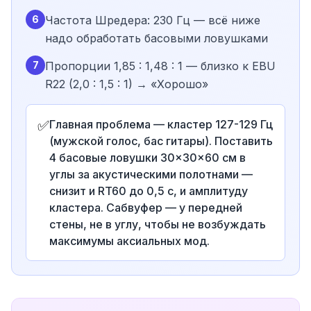
6
Частота Шредера: 230 Гц — всё ниже
надо обработать басовыми ловушками
7
Пропорции 1,85 : 1,48 : 1 — близко к EBU
R22 (2,0 : 1,5 : 1) → «Хорошо»
✅
Главная проблема — кластер 127-129 Гц
(мужской голос, бас гитары). Поставить
4 басовые ловушки 30×30×60 см в
углы за акустическими полотнами —
снизит и RT60 до 0,5 с, и амплитуду
кластера. Сабвуфер — у передней
стены, не в углу, чтобы не возбуждать
максимумы аксиальных мод.