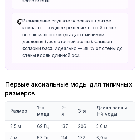
поглотители.
Размещение слушателя ровно в центре
🎧
комнаты — худшее решение: в этой точке
все аксиальные моды дают минимум
давления (узел стоячей волны). Слышен
«слабый бас». Идеально — 38 % от стены до
стены вдоль длинной оси.
Первые аксиальные моды для типичных
размеров
1-я
2-
Длина волны
Размер
3-я
мода
я
1-й моды
2,5 м
69 Гц
137
206
5,0 м
3 м
57 Гц
114
172
6,0 м