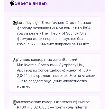
🧠
Знаете ли вы?
Lord Rayleigh (Джон Уильям Стретт) вывел
📚
формулу резонансных мод комнаты в 1894
году в книге «The Theory of Sound». Эта
формула до сих пор используется без
изменений — никаких поправок за 130 лет.
Лучшие концертные залы (Венский
🎻
Musikverein, Бостонский Symphony Hall,
Амстердам Concertgebouw) имеют RT60 ≈
2,0-2,1 с на средних частотах. Это не «гулко»
— это создаёт ощущение «полётности»
музыки.
Анэхоические камеры (безэховые) имеют
🤫
RT60 = 0,02-0,05 с — почти ноль. Internal