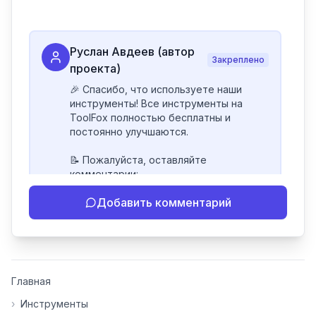
Руслан Авдеев (автор
Закреплено
проекта)
🎉 Спасибо, что используете наши 
инструменты! Все инструменты на 
ToolFox полностью бесплатны и 
постоянно улучшаются.

📝 Пожалуйста, оставляйте 
комментарии:

- Если инструмент работает 
Добавить комментарий
некорректно

- Если есть идеи по улучшению

- Поделитесь своим опытом 
использования

👍 Ставьте лайки/дизлайки - это 
Главная
помогает мне понять, какие 
инструменты нуждаются в доработке. 
›
Инструменты
Я обновляю сайт каждую неделю на 