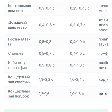
Контрольная
точный
0,3–0,4 с
0,25–0,45 с
комната
монито
ясный
Домашний
0,4–0,6 с
0,3–0,7 с
диалог
кинотеатр
эффект
Гостиная Hi-
приятн
0,5–0,8 с
0,4–1,0 с
Fi
звучан
Спальня
0,5–0,7 с
0,4–1,0 с
комфор
Кабинет /
разбор
0,5–0,8 с
0,4–1,0 с
опен-офис
речь
Концертный
1,8–2,2 с
1,6–2,4 с
хор, ор
зал классики
Концертный
1,2–1,6 с
1,0–1,8 с
ритм-с
зал поп/рок