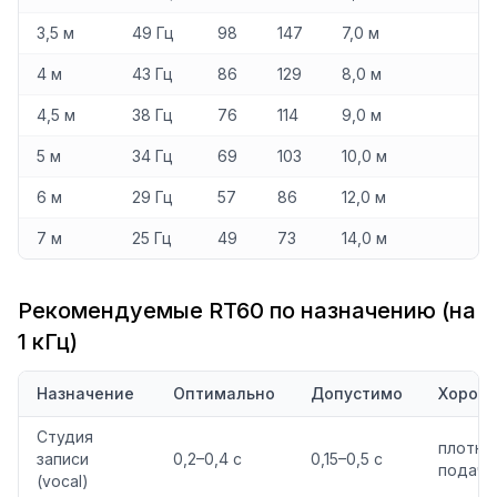
3,5 м
49 Гц
98
147
7,0 м
4 м
43 Гц
86
129
8,0 м
4,5 м
38 Гц
76
114
9,0 м
5 м
34 Гц
69
103
10,0 м
6 м
29 Гц
57
86
12,0 м
7 м
25 Гц
49
73
14,0 м
Рекомендуемые RT60 по назначению (на
1 кГц)
Назначение
Оптимально
Допустимо
Хорош
Студия
плотна
записи
0,2–0,4 с
0,15–0,5 с
подача
(vocal)