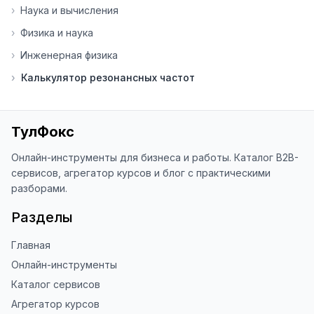
›
Наука и вычисления
основе вашей обратной связи.

›
Физика и наука
⭐ Если вам нравится ToolFox — буду 
›
Инженерная физика
благодарен за отзыв о сайте в 
Яндекс.Браузере (нажмите на ⋮ → 
›
Калькулятор резонансных частот
«Оценить сайт» в панели браузера). 
Это помогает другим людям находить 
наши инструменты!

ТулФокс
Благодарю за доверие и 
использование ToolFox! 🚀
Онлайн-инструменты для бизнеса и работы. Каталог B2B-
сервисов, агрегатор курсов и блог с практическими
разборами.
Разделы
Главная
Онлайн-инструменты
Каталог сервисов
Агрегатор курсов