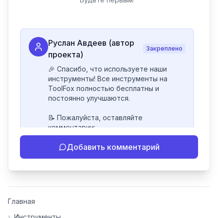
Руслан Авдеев (автор
Закреплено
проекта)
🎉 Спасибо, что используете наши 
инструменты! Все инструменты на 
ToolFox полностью бесплатны и 
постоянно улучшаются.

📝 Пожалуйста, оставляйте 
комментарии:

- Если инструмент работает 
Добавить комментарий
некорректно

- Если есть идеи по улучшению

- Поделитесь своим опытом 
использования

👍 Ставьте лайки/дизлайки - это 
Главная
помогает мне понять, какие 
инструменты нуждаются в доработке. 
›
Инструменты