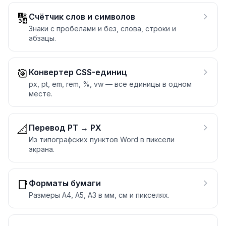
🔢
Счётчик слов и символов
Знаки с пробелами и без, слова, строки и
абзацы.
🎯
Конвертер CSS-единиц
px, pt, em, rem, %, vw — все единицы в одном
месте.
📐
Перевод PT → PX
Из типографских пунктов Word в пиксели
экрана.
📑
Форматы бумаги
Размеры A4, A5, A3 в мм, см и пикселях.