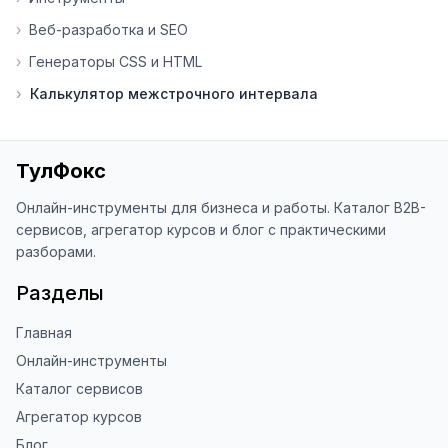
Я обновляю сайт каждую неделю на 
›
Веб-разработка и SEO
основе вашей обратной связи.

›
Генераторы CSS и HTML
⭐ Если вам нравится ToolFox — буду 
›
Калькулятор межстрочного интервала
благодарен за отзыв о сайте в 
Яндекс.Браузере (нажмите на ⋮ → 
«Оценить сайт» в панели браузера). 
Это помогает другим людям находить 
ТулФокс
наши инструменты!

Онлайн-инструменты для бизнеса и работы. Каталог B2B-
Благодарю за доверие и 
сервисов, агрегатор курсов и блог с практическими
использование ToolFox! 🚀
разборами.
Разделы
Главная
Онлайн-инструменты
Каталог сервисов
Агрегатор курсов
Блог