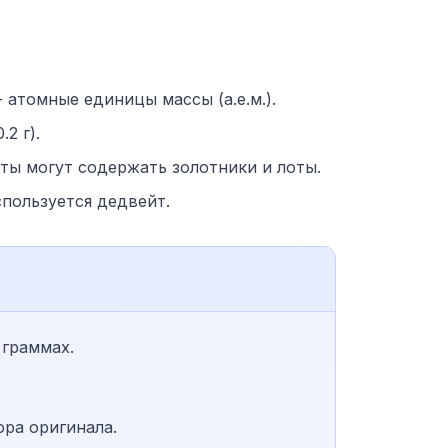
 атомные единицы массы (а.е.м.).
2 г).
ты могут содержать золотники и лоты.
спользуется дедвейт.
 граммах.
ора оригинала.