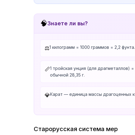
🧠
Знаете ли вы?
1 килограмм = 1000 граммов = 2,2 фунта.
⚖️
1 тройская унция (для драгметаллов) = 3
📏
обычной 28,35 г.
Карат — единица массы драгоценных кам
💎
Старорусская система мер