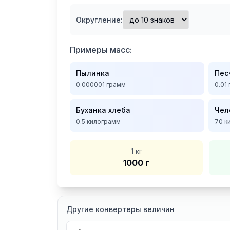
Округление:
Примеры масс:
Пылинка
Пес
0.000001
грамм
0.01
Буханка хлеба
Чел
0.5
килограмм
70
к
1 кг
1000 г
Другие конвертеры величин