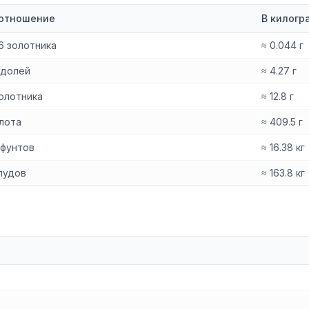
отношение
В килогр
96 золотника
≈ 0.044 г
 долей
≈ 4.27 г
золотника
≈ 12.8 г
 лота
≈ 409.5 г
 фунтов
≈ 16.38 кг
 пудов
≈ 163.8 кг