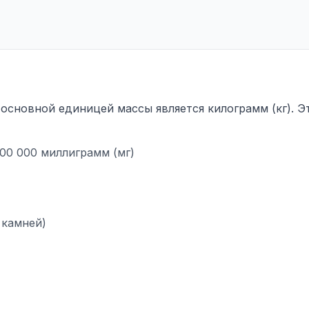
сновной единицей массы является килограмм (кг). Э
 000 000 миллиграмм (мг)
х камней)