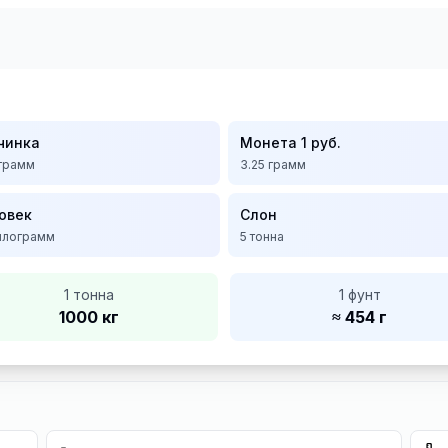
чинка
Монета 1 руб.
грамм
3.25
грамм
овек
Слон
илограмм
5
тонна
1 тонна
1 фунт
1000 кг
≈ 454 г