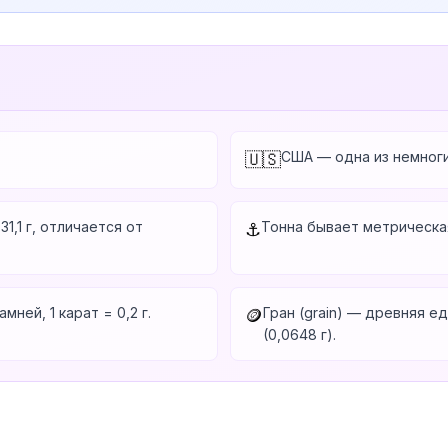
США — одна из немноги
🇺🇸
1,1 г, отличается от
Тонна бывает метрическая 
⚓
ней, 1 карат = 0,2 г.
Гран (grain) — древняя е
🪙
(0,0648 г).