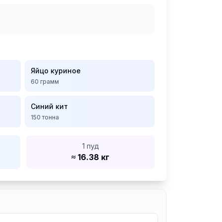
Яйцо куриное
60
грамм
Синий кит
150
тонна
1 пуд
≈ 16.38 кг