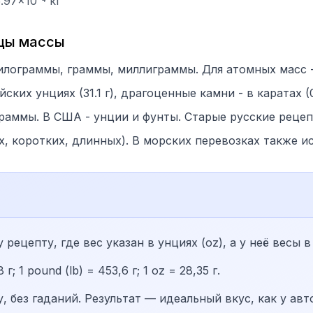
97×10²⁴ кг
ицы массы
илограммы, граммы, миллиграммы. Для атомных масс -
их унциях (31.1 г), драгоценные камни - в каратах (0.
раммы. В США - унции и фунты. Старые русские рецеп
, коротких, длинных). В морских перевозках также и
рецепту, где вес указан в унциях (oz), а у неё весы в
; 1 pound (lb) = 453,6 г; 1 oz = 28,35 г.
 без гаданий. Результат — идеальный вкус, как у авт