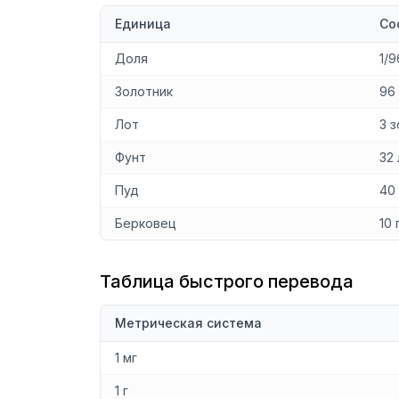
Единица
Со
Доля
1/
Золотник
96
Лот
3 
Фунт
32
Пуд
40
Берковец
10
Таблица быстрого перевода
Метрическая система
1 мг
1 г