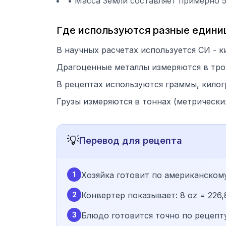
• Масса Земли составляет примерно 5.
Где используются разные един
В научных расчетах используется СИ - к
Драгоценные металлы измеряются в тройск
В рецептах используются граммы, килог
Грузы измеряются в тоннах (метрических
💡
Перевод для рецепта
1
Хозяйка готовит по американскому 
2
Конвертер показывает: 8 oz = 226,8 г
3
Блюдо готовится точно по рецепту,