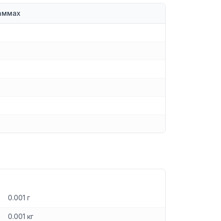
аммах
0.001 г
0.001 кг