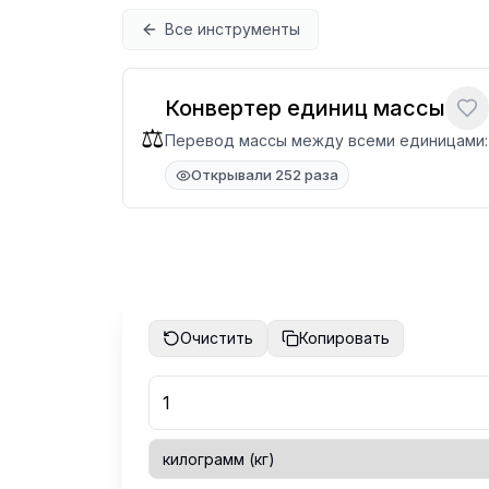
Перейти к содержимому
Все инструменты
Конвертер единиц массы
⚖️
Перевод массы между всеми единицами: 
Открывали 252 раза
Очистить
Копировать