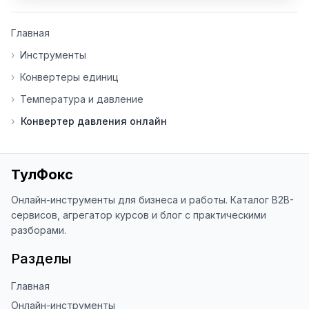
👍 Ставьте лайки/дизлайки - это 
Главная
помогает мне понять, какие 
инструменты нуждаются в доработке. 
›
Инструменты
Я обновляю сайт каждую неделю на 
›
Конвертеры единиц
основе вашей обратной связи.

›
Температура и давление
⭐ Если вам нравится ToolFox — буду 
›
Конвертер давления онлайн
благодарен за отзыв о сайте в 
Яндекс.Браузере (нажмите на ⋮ → 
«Оценить сайт» в панели браузера). 
Это помогает другим людям находить 
ТулФокс
наши инструменты!

Онлайн-инструменты для бизнеса и работы. Каталог B2B-
Благодарю за доверие и 
сервисов, агрегатор курсов и блог с практическими
использование ToolFox! 🚀
разборами.
Разделы
Главная
Онлайн-инструменты