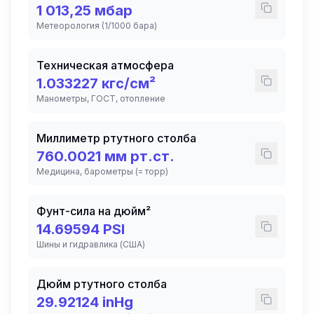
1 013,25
мбар
Метеорология (1/1000 бара)
Техническая атмосфера
1.033227
кгс/см²
Манометры, ГОСТ, отопление
Миллиметр ртутного столба
760.0021
мм рт.ст.
Медицина, барометры (= торр)
Фунт-сила на дюйм²
14.69594
PSI
Шины и гидравлика (США)
Дюйм ртутного столба
29.92124
inHg