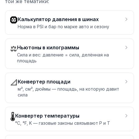
той же тематики:
🛞
Калькулятор давления в шинах
Норма в PSI и бар по марке авто и сезону
⚖️
Ньютоны в килограммы
Сила и вес: давление = сила, делённая на
площадь
📐
Конвертер площади
м², см², дюймы — площадь, на которую давит
сила
🌡️
Конвертер температуры
°C, °F, K — газовые законы связывают P и T