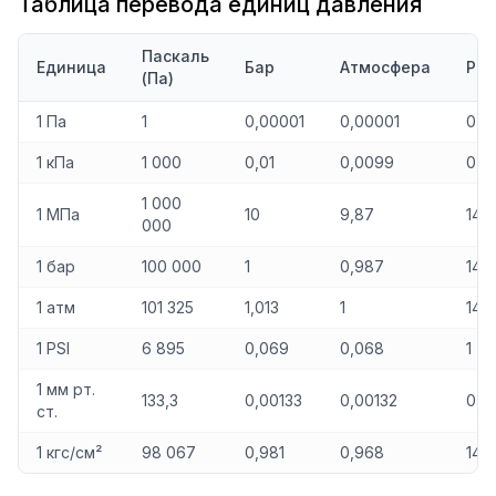
Таблица перевода единиц давления
Паскаль
Единица
Бар
Атмосфера
PSI
(Па)
1 Па
1
0,00001
0,00001
0,0
1 кПа
1 000
0,01
0,0099
0,1
1 000
1 МПа
10
9,87
145
000
1 бар
100 000
1
0,987
14,5
1 атм
101 325
1,013
1
14,7
1 PSI
6 895
0,069
0,068
1
1 мм рт.
133,3
0,00133
0,00132
0,0
ст.
1 кгс/см²
98 067
0,981
0,968
14,2