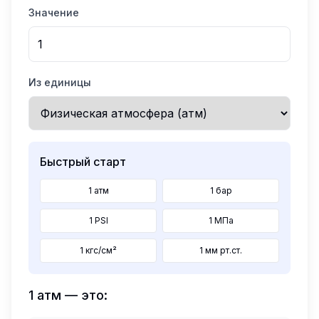
Значение
Из единицы
Быстрый старт
1 атм
1 бар
1 PSI
1 МПа
1 кгс/см²
1 мм рт.ст.
1
атм
— это: