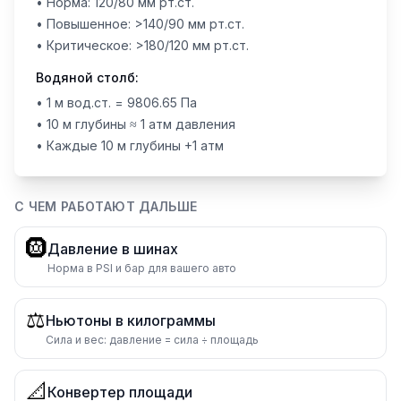
• Норма: 120/80 мм рт.ст.
• Повышенное: >140/90 мм рт.ст.
• Критическое: >180/120 мм рт.ст.
Водяной столб:
• 1 м вод.ст. = 9806.65 Па
• 10 м глубины ≈ 1 атм давления
• Каждые 10 м глубины +1 атм
С ЧЕМ РАБОТАЮТ ДАЛЬШЕ
🛞
Давление в шинах
Норма в PSI и бар для вашего авто
⚖️
Ньютоны в килограммы
Сила и вес: давление = сила ÷ площадь
📐
Конвертер площади