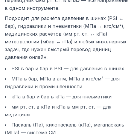
переводчик «мм рт. ст. в кПа» — все направления
в одном инструменте.
Подходит для расчёта давления в шинах (PSI ↔
бар), гидравлики и пневматики (МПа ↔ кгс/см²),
медицинских расчётов (мм рт. ст. ↔ кПа),
метеорологии (мбар ↔ гПа) и любых инженерных
задач, где нужен быстрый перевод единиц
давления онлайн.
PSI в бар и бар в PSI — для давления в шинах
МПа в бар, МПа в атм, МПа в кгс/см² — для
гидравлики и промышленности
кПа в бар и бар в кПа — для пневматики
мм рт. ст. в кПа и кПа в мм рт. ст. — для
медицины
Паскаль (Па), килопаскаль (кПа), мегапаскаль
(МПа) — система СИ