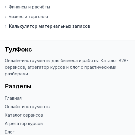
Я обновляю сайт каждую неделю на 
›
Финансы и расчёты
основе вашей обратной связи.

›
Бизнес и торговля
⭐ Если вам нравится ToolFox — буду 
›
Калькулятор материальных запасов
благодарен за отзыв о сайте в 
Яндекс.Браузере (нажмите на ⋮ → 
«Оценить сайт» в панели браузера). 
Это помогает другим людям находить 
ТулФокс
наши инструменты!

Онлайн-инструменты для бизнеса и работы. Каталог B2B-
Благодарю за доверие и 
сервисов, агрегатор курсов и блог с практическими
использование ToolFox! 🚀
разборами.
Разделы
Главная
Онлайн-инструменты
Каталог сервисов
Агрегатор курсов
Блог