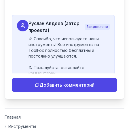
Руслан Авдеев (автор
Закреплено
проекта)
🎉 Спасибо, что используете наши 
инструменты! Все инструменты на 
ToolFox полностью бесплатны и 
постоянно улучшаются.

📝 Пожалуйста, оставляйте 
комментарии:

- Если инструмент работает 
Добавить комментарий
некорректно

- Если есть идеи по улучшению

- Поделитесь своим опытом 
использования

👍 Ставьте лайки/дизлайки - это 
Главная
помогает мне понять, какие 
инструменты нуждаются в доработке. 
›
Инструменты