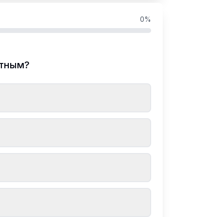
0
%
стным?