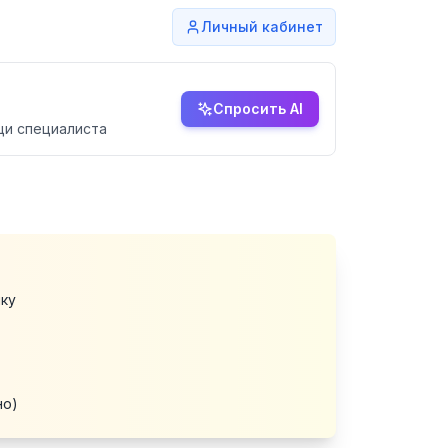
Личный кабинет
Спросить AI
щи специалиста
ку
но)