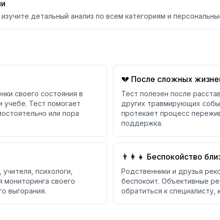
ии
изучите детальный анализ по всем категориям и персональны
💔 После сложных жизне
нки своего состояния в
Тест полезен после расстав
и учебе. Тест помогает
других травмирующих событ
мостоятельно или пора
протекает процесс пережив
поддержка.
👨‍👩‍👧 Беспокойство бли
 учителя, психологи,
Родственники и друзья рек
я мониторинга своего
беспокоит. Объективные ре
го выгорания.
обратиться к специалисту, 