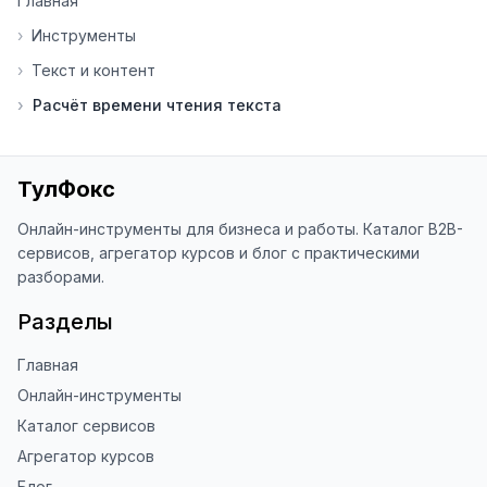
Главная
помогает мне понять, какие 
инструменты нуждаются в доработке. 
›
Инструменты
Я обновляю сайт каждую неделю на 
›
Текст и контент
основе вашей обратной связи.

›
Расчёт времени чтения текста
⭐ Если вам нравится ToolFox — буду 
благодарен за отзыв о сайте в 
Яндекс.Браузере (нажмите на ⋮ → 
«Оценить сайт» в панели браузера). 
ТулФокс
Это помогает другим людям находить 
наши инструменты!

Онлайн-инструменты для бизнеса и работы. Каталог B2B-
сервисов, агрегатор курсов и блог с практическими
Благодарю за доверие и 
разборами.
использование ToolFox! 🚀
Разделы
Главная
Онлайн-инструменты
Каталог сервисов
Агрегатор курсов
Блог