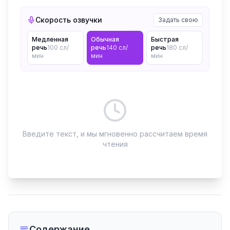
Скорость озвучки
Задать свою
Медленная
Обычная
Быстрая
речь
100
сл/
речь
140
сл/
речь
180
сл/
мин
мин
мин
Введите текст, и мы мгновенно рассчитаем время
чтения
Содержание