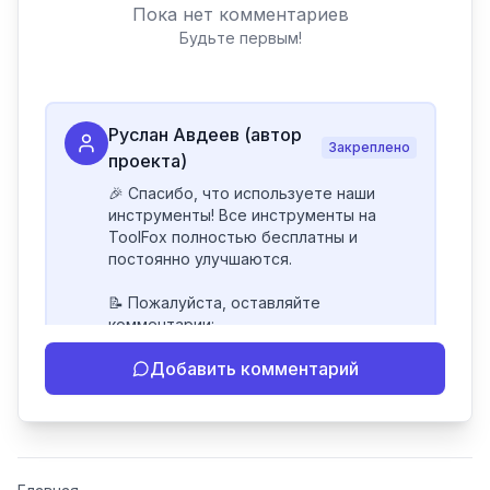
Пока нет комментариев
Будьте первым!
Руслан Авдеев (автор
Закреплено
проекта)
🎉 Спасибо, что используете наши 
инструменты! Все инструменты на 
ToolFox полностью бесплатны и 
постоянно улучшаются.

📝 Пожалуйста, оставляйте 
комментарии:

- Если инструмент работает 
Добавить комментарий
некорректно

- Если есть идеи по улучшению

- Поделитесь своим опытом 
использования

👍 Ставьте лайки/дизлайки - это 