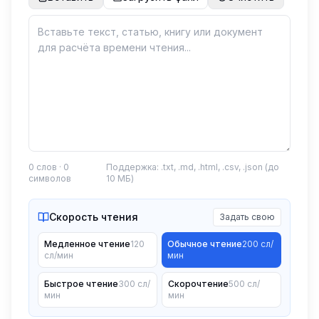
0
слов ·
0
Поддержка: .txt, .md, .html, .csv, .json (до
символов
10 МБ)
Скорость чтения
Задать свою
Медленное чтение
120
Обычное чтение
200
сл/
сл/мин
мин
Быстрое чтение
300
сл/
Скорочтение
500
сл/
мин
мин