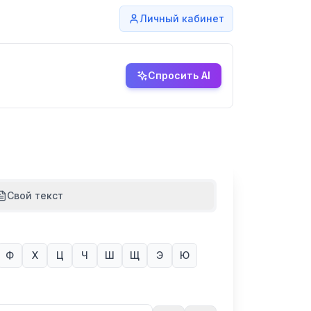
Личный кабинет
Спросить AI
Свой текст
Ф
Х
Ц
Ч
Ш
Щ
Э
Ю