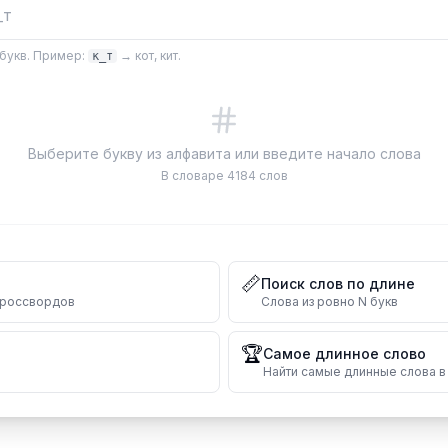
букв. Пример:
→ кот, кит.
к_т
Выберите букву из алфавита или введите начало слова
В словаре
4184
слов
📏
Поиск слов по длине
 кроссвордов
Слова из ровно N букв
🏆
Самое длинное слово
Найти самые длинные слова в