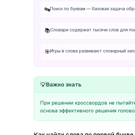
Поиск по буквам — базовая задача обр
🔤
Словари содержат тысячи слов для по
📚
Игры в слова развивают словарный зап
🎯
💡
Важно знать
При решении кроссвордов не пытайтес
основа эффективного решения голово
Как найти слова по первой букв