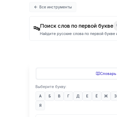
Перейти к содержимому
Все инструменты
Поиск слов по первой букве
🔤
Найдите русские слова по первой букве 
Словарь
Выберите букву:
А
Б
В
Г
Д
Е
Ё
Ж
З
Я