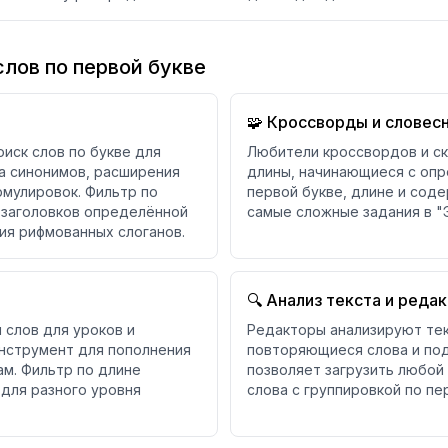
лов по первой букве
🧩 Кроссворды и словес
иск слов по букве для
Любители кроссвордов и с
ра синонимов, расширения
длины, начинающиеся с опр
рмулировок. Фильтр по
первой букве, длине и сод
 заголовков определённой
самые сложные задания в "
ия рифмованных слоганов.
🔍 Анализ текста и реда
 слов для уроков и
Редакторы анализируют тек
инструмент для пополнения
повторяющиеся слова и под
ам. Фильтр по длине
позволяет загрузить любой 
 для разного уровня
слова с группировкой по пе