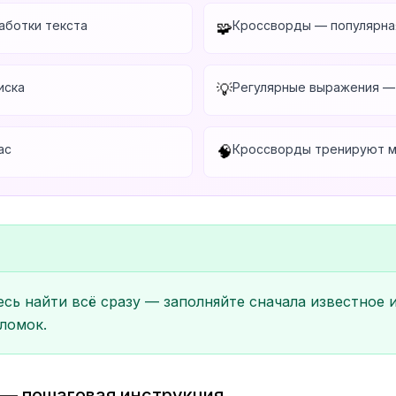
аботки текста
Кроссворды — популярная
🧩
иска
Регулярные выражения —
💡
ас
Кроссворды тренируют м
🧠
ь найти всё сразу — заполняйте сначала известное и
ломок.
е — пошаговая инструкция