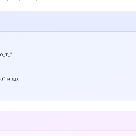
о_т_"
а" и др.