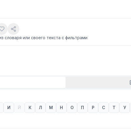
из словаря или своего текста с фильтрами
И
Й
К
Л
М
Н
О
П
Р
С
Т
У