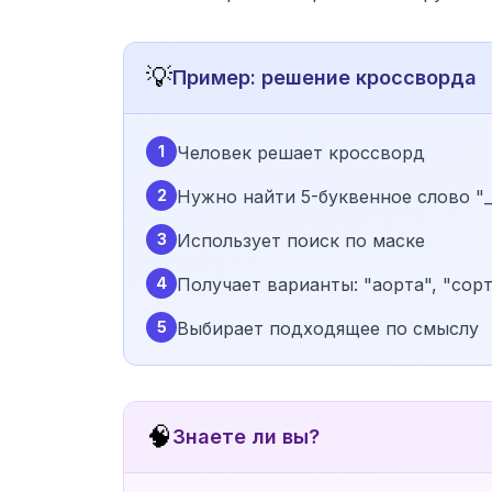
💡
Пример: решение кроссворда
1
Человек решает кроссворд
2
Нужно найти 5-буквенное слово "_
3
Использует поиск по маске
4
Получает варианты: "аорта", "сорт
5
Выбирает подходящее по смыслу
🧠
Знаете ли вы?