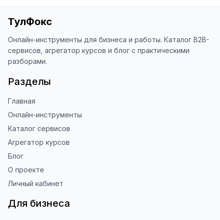
Яндекс.Браузере (нажмите на ⋮ → 
«Оценить сайт» в панели браузера). 
ТулФокс
Это помогает другим людям находить 
наши инструменты!

Онлайн-инструменты для бизнеса и работы. Каталог B2B-
сервисов, агрегатор курсов и блог с практическими
Благодарю за доверие и 
разборами.
использование ToolFox! 🚀
Разделы
Главная
Онлайн-инструменты
Каталог сервисов
Агрегатор курсов
Блог
О проекте
Личный кабинет
Для бизнеса