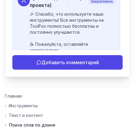
Закреплено
проекта)
🎉 Спасибо, что используете наши 
инструменты! Все инструменты на 
ToolFox полностью бесплатны и 
постоянно улучшаются.

📝 Пожалуйста, оставляйте 
комментарии:

- Если инструмент работает 
Добавить комментарий
некорректно

- Если есть идеи по улучшению

- Поделитесь своим опытом 
использования

👍 Ставьте лайки/дизлайки - это 
Главная
помогает мне понять, какие 
инструменты нуждаются в доработке. 
›
Инструменты
Я обновляю сайт каждую неделю на 
›
Текст и контент
основе вашей обратной связи.

›
Поиск слов по длине
⭐ Если вам нравится ToolFox — буду 
благодарен за отзыв о сайте в 