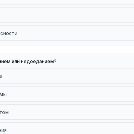
асности
анием или недоеданием?
е
рмы
итом
ния