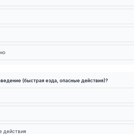
но
оведение (быстрая езда, опасные действия)?
е действия