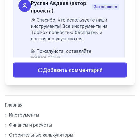
Руслан Авдеев (автор
Закреплено
проекта)
🎉 Спасибо, что используете наши 
инструменты! Все инструменты на 
ToolFox полностью бесплатны и 
постоянно улучшаются.

📝 Пожалуйста, оставляйте 
комментарии:

- Если инструмент работает 
Добавить комментарий
некорректно

- Если есть идеи по улучшению

- Поделитесь своим опытом 
использования

👍 Ставьте лайки/дизлайки - это 
Главная
помогает мне понять, какие 
инструменты нуждаются в доработке. 
›
Инструменты
Я обновляю сайт каждую неделю на 
›
Финансы и расчёты
основе вашей обратной связи.

›
Строительные калькуляторы
⭐ Если вам нравится ToolFox — буду 