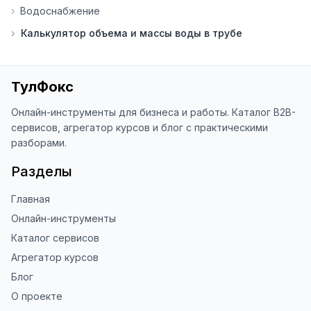
›
Водоснабжение
благодарен за отзыв о сайте в 
Яндекс.Браузере (нажмите на ⋮ → 
›
Калькулятор объема и массы воды в трубе
«Оценить сайт» в панели браузера). 
Это помогает другим людям находить 
наши инструменты!

ТулФокс
Благодарю за доверие и 
использование ToolFox! 🚀
Онлайн-инструменты для бизнеса и работы. Каталог B2B-
сервисов, агрегатор курсов и блог с практическими
разборами.
Разделы
Главная
Онлайн-инструменты
Каталог сервисов
Агрегатор курсов
Блог
О проекте