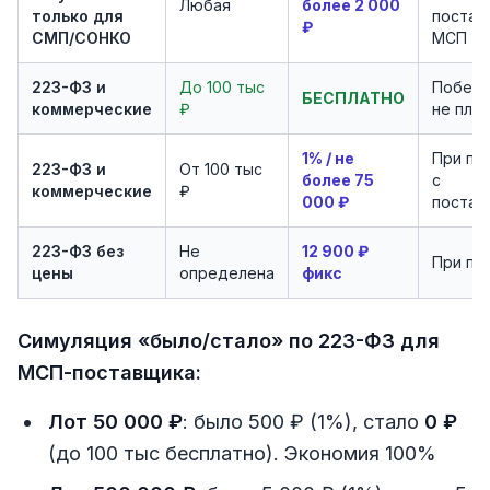
Любая
более 2 000
только для
постав
₽
СМП/СОНКО
МСП
223-ФЗ и
До 100 тыс
Победи
БЕСПЛАТНО
коммерческие
₽
не пла
1% / не
При по
223-ФЗ и
От 100 тыс
более 75
с
коммерческие
₽
000 ₽
постав
223-ФЗ без
Не
12 900 ₽
При по
цены
определена
фикс
Симуляция «было/стало» по 223-ФЗ для
МСП-поставщика:
Лот 50 000 ₽
: было 500 ₽ (1%), стало
0 ₽
(до 100 тыс бесплатно). Экономия 100%