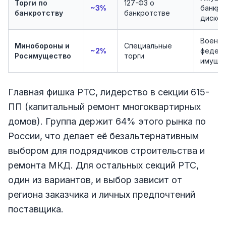
Торги по
127-ФЗ о
~3%
банкро
банкротству
банкротстве
диско
Военно
Минобороны и
Специальные
~2%
федер
Росимущество
торги
имуще
Главная фишка РТС, лидерство в секции 615-
ПП (капитальный ремонт многоквартирных
домов). Группа держит 64% этого рынка по
России, что делает её безальтернативным
выбором для подрядчиков строительства и
ремонта МКД. Для остальных секций РТС,
один из вариантов, и выбор зависит от
региона заказчика и личных предпочтений
поставщика.