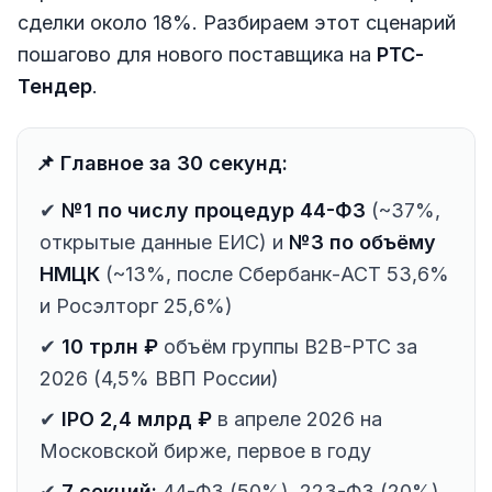
сделки около 18%. Разбираем этот сценарий
пошагово для нового поставщика на
РТС-
Тендер
.
📌 Главное за 30 секунд:
✔
№1 по числу процедур 44-ФЗ
(~37%,
открытые данные ЕИС) и
№3 по объёму
НМЦК
(~13%, после Сбербанк-АСТ 53,6%
и Росэлторг 25,6%)
✔
10 трлн ₽
объём группы B2B-РТС за
2026 (4,5% ВВП России)
✔
IPO 2,4 млрд ₽
в апреле 2026 на
Московской бирже, первое в году
✔
7 секций:
44-ФЗ (50%), 223-ФЗ (20%),