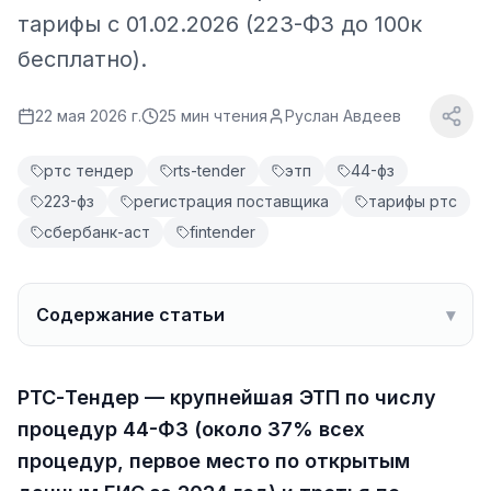
тарифы с 01.02.2026 (223-ФЗ до 100к
бесплатно).
22 мая 2026 г.
25
мин чтения
Руслан Авдеев
ртс тендер
rts-tender
этп
44-фз
223-фз
регистрация поставщика
тарифы ртс
сбербанк-аст
fintender
Содержание статьи
▾
РТС-Тендер — крупнейшая ЭТП по числу
процедур 44-ФЗ (около 37% всех
процедур, первое место по открытым