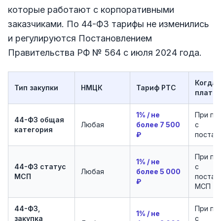
которые работают с корпоративными
заказчиками. По 44-ФЗ тарифы не изменились
и регулируются Постановлением
Правительства РФ № 564 с июля 2024 года.
Когда
Тип закупки
НМЦК
Тариф РТС
плати
1% / не
При по
44-ФЗ общая
Любая
более 7 500
с
категория
₽
постав
При по
1% / не
44-ФЗ статус
с
Любая
более 5 000
МСП
постав
₽
МСП
44-ФЗ,
При по
1% / не
закупка
с