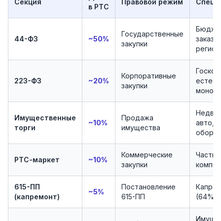
Секция
Правовой режим
Специ
в РТС
Бюдже
Государственные
44-ФЗ
~50%
заказчи
закупки
регион
Госком
Корпоративные
223-ФЗ
~20%
естест
закупки
моноп
Недви
Имущественные
Продажа
~10%
авто,
торги
имущества
обору
Коммерческие
Частн
РТС-маркет
~10%
закупки
компан
615-ПП
Постановление
Капре
~5%
(капремонт)
615-ПП
(64% р
Имуще