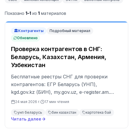
Показано
1
–
1
из
1
материалов
🏛
Контрагенты
Подробный материал
Обновлено
Проверка контрагентов в СНГ:
Беларусь, Казахстан, Армения,
Узбекистан
Бесплатные реестры СНГ для проверки
контрагентов: ЕГР Беларусь (УНП),
kgd.gov.kz (БИН), my.gov.uz, e-register.am.
Платные сервисы Картотека.бай, Kompra.kz и
24 мая 2026 г.
17
мин чтения
Селдон-Базис для всех 7 стран.
унп беларусь
бин казахстан
картотека бай
Читать далее