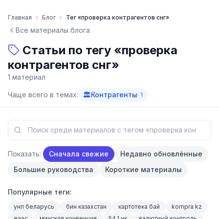
Перейти к содержимому
Главная
›
Блог
›
Тег «
проверка контрагентов снг
»
Все материалы блога
Статьи по тегу «
проверка
контрагентов снг
»
1
материал
Чаще всего в темах:
🏛
Контрагенты
·
1
Показать:
Сначала свежие
Недавно обновлённые
Большие руководства
Короткие материалы
Популярные теги:
унп беларусь
бин казахстан
картотека бай
kompra kz
еаэс
минская конвенция
54.1 нк
валютный контроль