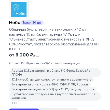
Небо
Триал
30
дн.
Облачная бухгалтерия на технологиях 1С от
партнёра 1С из Казани: аренда 1С:Фреш и
1С:БизнесСтарт, электронная отчётность в ФНС/
СФР/Росстат, бухгалтерское обслуживание для ИП
и ООО.
от 6 000 ₽
/год
Облако (1С:Фреш — SaaS)
Россия
8
+ интеграций
Аренда 1С:Бухгалтерия в облаке (1С:Фреш Базовый /
ПРОФ)
1С:БизнесСтарт для самостоятельного ведения учёта
Электронная отчётность в ФНС, СФР, ПФР, Росстат
Электронные подписи (КЭП) для ФНС, Госуслуг, торгов
Бухгалтерское обслуживание (аутсорсинг) — учёт 300+
компаний
+
10