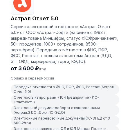
Астрал Отчет 5.0
Сервис электронной отчётности «Астрал Отчет
5.0» от ООО «Астрал-Софт» (на рынке с 1993 г.,
аккредитована Минцифры, статус «1С:Франчайзинг»,
50+ продуктов, 1000+ сотрудников, 8500+
партнёров). Передача отчётности в ФНС, ПФР,
ФСС, Росстат + полная экосистема Астрал (ЭДО,
ЭП, ОФД, маркировка, торги, КЭДО).
от 3 600 ₽
/год
Облако и сервер
Россия
Передача отчётности в ФНС, ПФР, ФСС, Росстат (Астрал
Отчет 5.0)
Отчётность из программ «1С-Предприятие» (1С-
Отчетность)
Электронный документооборот с контрагентами
(Астрал.ЭДО, Доки, 1С-ЭДО)
Электронные перевозочные документы (1С-ЭПД) от 3
600 ₽/год
Электронная подпись для ФЛ и ЮЛ (Астрал Подпись,