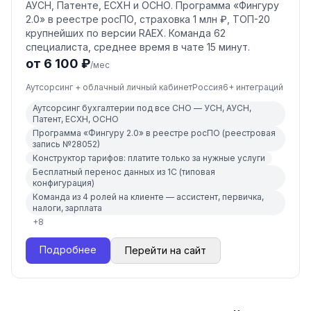
АУСН, Патенте, ЕСХН и ОСНО. Программа «Фингуру
2.0» в реестре росПО, страховка 1 млн ₽, ТОП-20
крупнейших по версии RAEX. Команда 62
специалиста, среднее время в чате 15 минут.
от 6 100 ₽
/мес
Аутсорсинг + облачный личный кабинет
Россия
6
+ интеграций
Аутсорсинг бухгалтерии под все СНО — УСН, АУСН,
Патент, ЕСХН, ОСНО
Программа «Фингуру 2.0» в реестре росПО (реестровая
запись №28052)
Конструктор тарифов: платите только за нужные услуги
Бесплатный перенос данных из 1С (типовая
конфигурация)
Команда из 4 ролей на клиенте — ассистент, первичка,
налоги, зарплата
+
8
Подробнее
Перейти на сайт