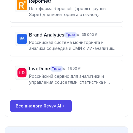
Repometr
Платформа Repometr (проект группы
Sape) для мониторинга отзывов,
актуализации информации о компании на
Яндекс.Картах, Google Maps, 2GIS и 22
других источниках. Более 42 000 точек
Brand Analytics
от 35 000 ₽
Триал
продаж клиентов уже ведутся через
Российская система мониторинга и
систему.
анализа соцмедиа и СМИ с ИИ-аналитикой
тональности и ассистентом BrandGPT.
Для маркетинга, PR, клиентского сервиса,
HR и госструктур.
LiveDune
от 1 900 ₽
Триал
Российский сервис для аналитики и
управления соцсетями: статистика и
сравнение аккаунтов, автопостинг,
модерация комментариев и сообщений в
одном окне, проверка блогеров на
Все аналоги
накрутки. Для SMM-специалистов,
Revvy AI
агентств, брендов и блогеров.