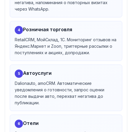
реестр аккредитованных ИТ-компаний Минцифры и в
негатива, напоминания о повторных визитах
реестр операторов персональных данных. Это
через WhatsApp.
закрывает требования к работе с государственным
сектором и крупными корпоративными заказчиками.
Розничная торговля
4
RetailCRM, МойСклад, 1C. Мониторинг отзывов на
Яндекс.Маркет и Zoon, триггерные рассылки о
поступлениях и акциях, допродажи.
Автоуслуги
5
Dalionauto, amoCRM. Автоматические
уведомления о готовности, запрос оценки
после выдачи авто, перехват негатива до
публикации.
Отели
6