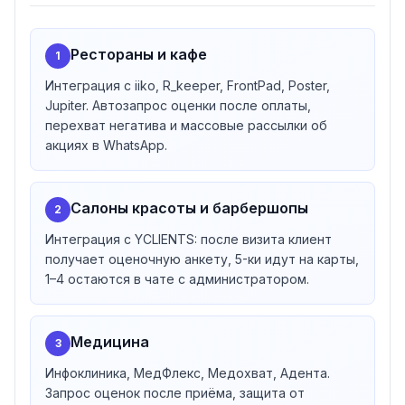
медицина, розничная торговля, автоуслуги, отели,
доставка и «другое» (универсальные сервисные
Рестораны и кафе
1
бизнесы). Под каждое направление подобран набор
интеграций и сценариев.
Интеграция с iiko, R_keeper, FrontPad, Poster,
50+ готовых интеграций
Jupiter. Автозапрос оценки после оплаты,
Revvy интегрируется напрямую с CRM, POS- и MIS-
перехват негатива и массовые рассылки об
акциях в WhatsApp.
системами: YCLIENTS, iiko, iikoCard, iikoTransport,
R_keeper, Poster, FrontPad, Jupiter, Dooglys, Goulash,
amoCRM, Битрикс24, 1C, RetailCRM, RemOnline,
Салоны красоты и барбершопы
2
МойСклад, UDS, БонусПлюс, CRMTOYOU, Dalionauto.
Для медицины — Инфоклиника, Медфлекс, Медохват,
Интеграция с YCLIENTS: после визита клиент
Адента. Это позволяет подтягивать данные о
получает оценочную анкету, 5-ки идут на карты,
сделках и автоматически запускать сценарии
1–4 остаются в чате с администратором.
коммуникации с клиентом.
Технологии и законодательство
Медицина
Сервис построен на TypeScript, C#, SQL, .NET Core 3/1
3
и Angular v9. Revvy входит в Единый реестр
Инфоклиника, МедФлекс, Медохват, Адента.
российского ПО (номер 16204, запись 1258351), в
Запрос оценок после приёма, защита от