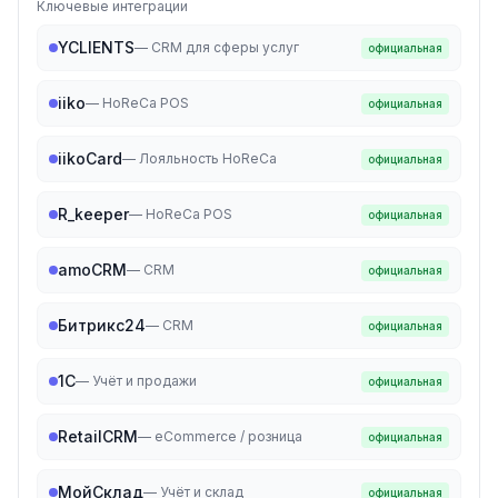
Ключевые интеграции
YCLIENTS
—
CRM для сферы услуг
официальная
iiko
—
HoReCa POS
официальная
iikoCard
—
Лояльность HoReCa
официальная
R_keeper
—
HoReCa POS
официальная
amoCRM
—
CRM
официальная
Битрикс24
—
CRM
официальная
1C
—
Учёт и продажи
официальная
RetailCRM
—
eCommerce / розница
официальная
МойСклад
—
Учёт и склад
официальная