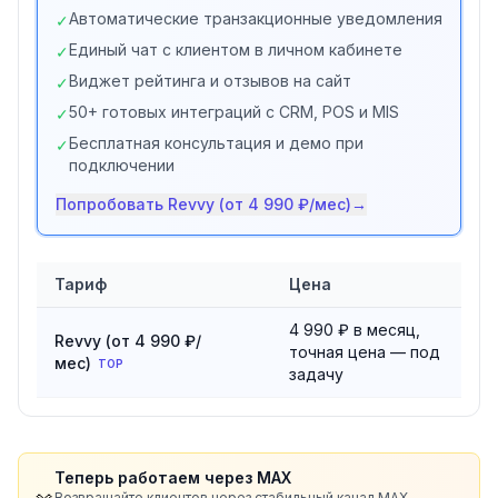
Автоматические транзакционные уведомления
✓
Единый чат с клиентом в личном кабинете
✓
Виджет рейтинга и отзывов на сайт
✓
50+ готовых интеграций с CRM, POS и MIS
✓
Бесплатная консультация и демо при
✓
подключении
Попробовать
Revvy (от 4 990 ₽/мес)
→
Тариф
Цена
Сравнение тарифов
Revvy AI
4 990 ₽ в месяц,
Revvy (от 4 990 ₽/
точная цена — под
мес)
TOP
задачу
Теперь работаем через MAX
Возвращайте клиентов через стабильный канал MAX —