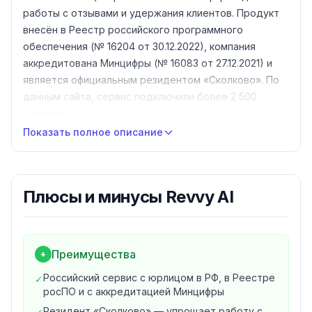
работы с отзывами и удержания клиентов. Продукт
внесён в Реестр российского программного
обеспечения (№ 16204 от 30.12.2022), компания
аккредитована Минцифры (№ 16083 от 27.12.2021) и
является официальным резидентом «Сколково». По
данным сайта, сервис подключили более 2 500
компаний.
Revvy объединяет в одном кабинете восемь
Показать полное описание
ключевых инструментов: агрегацию отзывов с
геосервисов и отзовиков, перехват негативных
отзывов до публикации, продвижение на картах
Плюсы и минусы
Revvy AI
(Яндекс Карты, 2GIS, Google Maps), массовые
рассылки в WhatsApp, сегментацию аудитории для
допродаж, транзакционные уведомления, единый
канал общения с клиентами и виджет рейтинга для
Преимущества
+
сайта.
Российский сервис с юрлицом в РФ, в Реестре
✓
Ключевые возможности
росПО и с аккредитацией Минцифры
1. Агрегация отзывов
Резидент «Сколково» — упрощает работу с