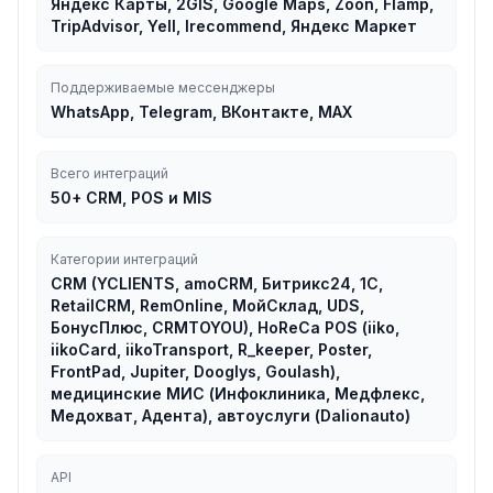
Яндекс Карты, 2GIS, Google Maps, Zoon, Flamp,
TripAdvisor, Yell, Irecommend, Яндекс Маркет
Поддерживаемые мессенджеры
WhatsApp, Telegram, ВКонтакте, MAX
Всего интеграций
50+ CRM, POS и MIS
Категории интеграций
CRM (YCLIENTS, amoCRM, Битрикс24, 1C,
RetailCRM, RemOnline, МойСклад, UDS,
БонусПлюс, CRMTOYOU), HoReCa POS (iiko,
iikoCard, iikoTransport, R_keeper, Poster,
FrontPad, Jupiter, Dooglys, Goulash),
медицинские МИС (Инфоклиника, Медфлекс,
Медохват, Адента), автоуслуги (Dalionauto)
API