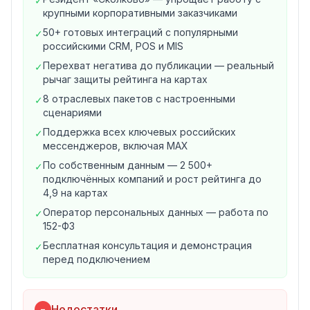
✓
Автоматический сбор отзывов с Яндекс Карт, 2GIS,
крупными корпоративными заказчиками
Google Maps
50+ готовых интеграций с популярными
✓
Подключение Zoon, Flamp, TripAdvisor, Yell,
российскими CRM, POS и MIS
Irecommend, Яндекс Маркет
Перехват негатива до публикации — реальный
✓
Единое окно для всех филиалов и точек
рычаг защиты рейтинга на картах
Мгновенные уведомления на почту и в WhatsApp о
8 отраслевых пакетов с настроенными
✓
новых отзывах
сценариями
2. Перехват негативных отзывов
Поддержка всех ключевых российских
✓
Клиент получает сообщение с просьбой оценить
мессенджеров, включая MAX
услугу от 1 до 5
По собственным данным — 2 500+
✓
Оценка 1–4 остаётся в переписке между бизнесом и
подключённых компаний и рост рейтинга до
клиентом и не публикуется
4,9 на картах
Оценка 5 — клиент перенаправляется на карты или
Оператор персональных данных — работа по
✓
сайты с отзывами
152-ФЗ
Работает через WhatsApp/Telegram/ВКонтакте/MAX
Бесплатная консультация и демонстрация
✓
3. Продвижение на картах и массовые рассылки
перед подключением
Стимулирование положительных отзывов на Яндекс,
2GIS, Google
Массовые рассылки в WhatsApp для возврата
Недостатки
−