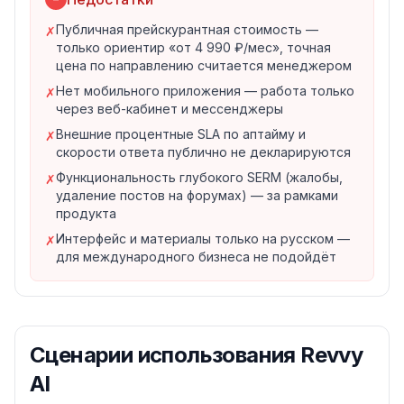
клиентов
Публичная прейскурантная стоимость —
Сегментация аудитории и персонализированные
✗
только ориентир «от 4 990 ₽/мес», точная
допродажи
цена по направлению считается менеджером
Транзакционные уведомления (запись, статус заказа,
Нет мобильного приложения — работа только
✗
напоминания)
через веб-кабинет и мессенджеры
4. Канал общения с клиентами
Внешние процентные SLA по аптайму и
✗
Единый чат с клиентом в личном кабинете Revvy
скорости ответа публично не декларируются
Поддержка WhatsApp, Telegram, ВКонтакте и MAX
Функциональность глубокого SERM (жалобы,
✗
Перевод с WhatsApp на стабильный канал MAX при
удаление постов на форумах) — за рамками
блокировках
продукта
5. Виджет рейтинга и отзывов на сайт
Интерфейс и материалы только на русском —
✗
Готовый виджет с реальными отзывами с любых
для международного бизнеса не подойдёт
платформ
Повышает доверие и конверсию сайта
Показывает агрегированную оценку из Яндекс, 2GIS,
Google и других
Сценарии использования
Revvy
Отраслевая специализация
Revvy продаётся по восьми направлениям:
AI
рестораны и кафе, салоны красоты и барбершопы,