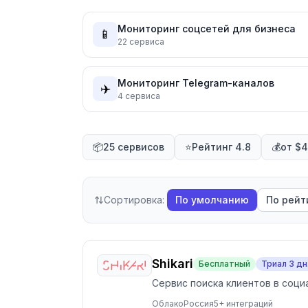
Мониторинг соцсетей для бизнеса
📱
22
сервиса
Мониторинг Telegram-каналов
✈️
4
сервиса
📦
25 сервисов
⭐
Рейтинг 4.8
💰
от $
Сортировка:
По умолчанию
По рейт
Shikari
Бесплатный
Триал
3
дн
Сервис поиска клиентов в соци
Облако
Россия
5
+ интеграций