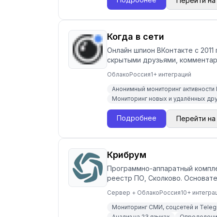
Перейти на
Когда в сети
Онлайн шпион ВКонтакте с 2011 
скрытыми друзьями, комментар
Облако
Россия
1
+ интеграций
Анонимный мониторинг активности 
Мониторинг новых и удалённых др
Подробнее
Перейти на
Крибрум
Программно-аппаратный комплек
реестр ПО, Сколково. Основат
Сервер + Облако
Россия
10
+ интегра
Мониторинг СМИ, соцсетей и Tele
Анализ на 23 языках
Определение