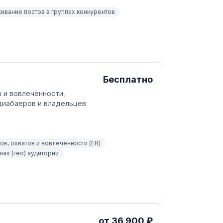
ивание постов в группах конкурентов
Бесплатно
в и вовлечённости,
едиабаеров и владельцев
в, охватов и вовлечённости (ER)
ах (гео) аудитории
от 36 900 ₽