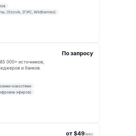
лов
ы, Otzovik, 2ГИС, Wildberries)
По запросу
85 000+ источников,
неджеров и банков.
скими новостями
шифровки эфиров)
от $49
/мес