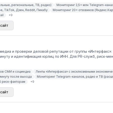
льные, региональные, ТВ, радио)
Мониторинг 2,5+ млн Telegram-кана
e, TikTok, Дзен, Reddit, Пикабу
Мониторинг 20+ отзовиков (Яндекс.Карт
ail
+
9
 сайт
едиа и проверки деловой репутации от группы «Интерфакс»: 
инуту и идентификация юрлиц по ИНН. Для PR-служб, риск-ме
ков СМИ и соцмедиа
Ленты «Интерфакса» с эксклюзивными экономиче
минуту после выхода
Мониторинг Telegram-каналов, радио и ТВ (рас
5 риск-факторам
+
9
 сайт