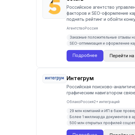
Российское агентство управлен
факторов и SEO-оформление кар
поднять рейтинг и обойти конк
Агентство
Россия
Заказные положительные отзывы на
SEO-оптимизация и оформление ка
Подробнее
Перейти на
Интегрум
Российская поисково-аналитиче
графическим навигатором связей
Облако
Россия
2
+ интеграций
29 млн компаний и ИП в базе прове
Более 1 миллиарда документов в 
500 млн открытых профилей соцсете
Подробнее