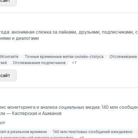
 сайт
года: анонимная слежка за лайками, друзьями, подписчиками, с
иями и диалогами
ВКонтакте
Точные временные метки онлайн-статуса
Отслеживание л
узей
Отслеживание подписчиков
+
7
 сайт
с мониторинга и анализа социальных медиа: 140 млн сообщени
ели — Касперская и Ашманов
ций
gram в реальном времени
140 млн текстовых сообщений ежедневно
 эмоциональной окраски и географии
+
9