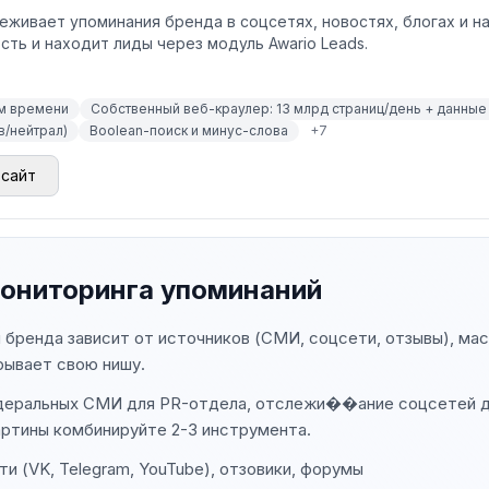
тслеживает упоминания бренда в соцсетях, новостях, блогах и 
сть и находит лиды через модуль Awario Leads.
м времени
Собственный веб-краулер: 13 млрд страниц/день + данные 
в/нейтрал)
Boolean-поиск и минус-слова
+
7
 сайт
мониторинга упоминаний
 бренда зависит от источников (СМИ, соцсети, отзывы), ма
рывает свою нишу.
деральных СМИ для PR-отдела, отслежи��ание соцсетей дл
артины комбинируйте 2-3 инструмента.
и (VK, Telegram, YouTube), отзовики, форумы