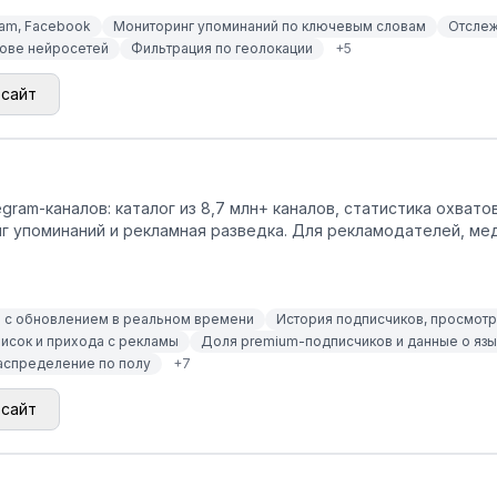
ram, Facebook
Мониторинг упоминаний по ключевым словам
Отслеж
нове нейросетей
Фильтрация по геолокации
+
5
 сайт
gram-каналов: каталог из 8,7 млн+ каналов, статистика охвато
нг упоминаний и рекламная разведка. Для рекламодателей, м
в с обновлением в реальном времени
История подписчиков, просмотро
писок и прихода с рекламы
Доля premium-подписчиков и данные о язык
распределение по полу
+
7
 сайт