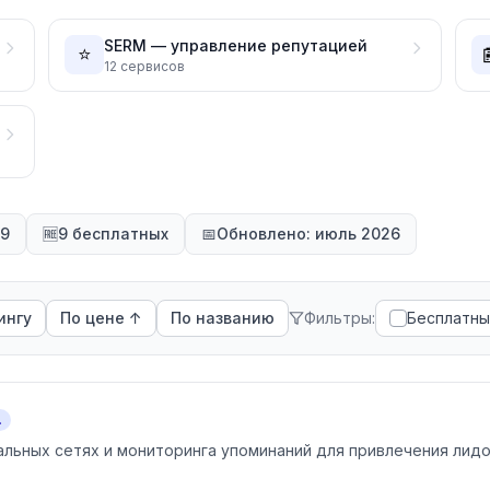
SERM — управление репутацией
⭐
12
сервисов
49
🆓
9 бесплатных
📅
Обновлено: июль 2026
ингу
По цене ↑
По названию
Фильтры:
Бесплатн
.
альных сетях и мониторинга упоминаний для привлечения лид