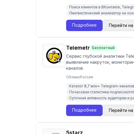
Поиск клиентов в ВКонтакте, Teleg
Лингвистический анализатор на ос
Подробнее
Перейти на
Telemetr
Бесплатный
Сервис глубокой аналитики Tele
выявление накруток, монитори
каналов.
Облако
Россия
Каталог 8,7 млн+ Telegram-канало
Почасовая статистика подписок/от
Суточная активность аудитории и 
Подробнее
Перейти на
5starz