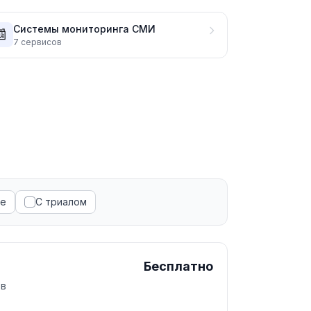
Системы мониторинга СМИ
📰
7
сервисов
ые
С триалом
Бесплатно
ов