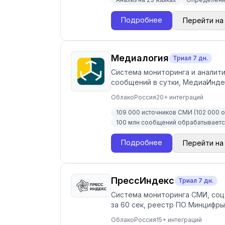
Подробнее
Перейти на
Медиалогия
Триал
7
дн.
Система мониторинга и аналити
сообщений в сутки, МедиаИнде
Облако
Россия
20
+ интеграций
109 000 источников СМИ (102 000 о
100 млн сообщений обрабатывается
Подробнее
Перейти на
ПрессИндекс
Триал
7
дн.
Система мониторинга СМИ, соцс
за 60 сек, реестр ПО Минцифры.
Облако
Россия
15
+ интеграций