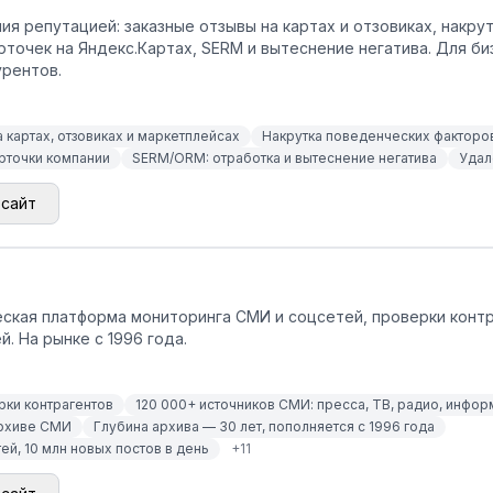
ия репутацией: заказные отзывы на картах и отзовиках, накру
точек на Яндекс.Картах, SERM и вытеснение негатива. Для би
урентов.
 картах, отзовиках и маркетплейсах
Накрутка поведенческих факторов
рточки компании
SERM/ORM: отработка и вытеснение негатива
Удал
 сайт
ская платформа мониторинга СМИ и соцсетей, проверки контр
. На рынке с 1996 года.
рки контрагентов
120 000+ источников СМИ: пресса, ТВ, радио, инфор
архиве СМИ
Глубина архива — 30 лет, пополняется с 1996 года
й, 10 млн новых постов в день
+
11