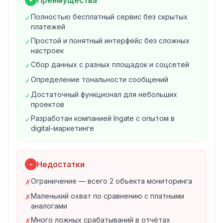
Преимущества
Аналитика по авторам публикаций
Полностью бесплатный сервис без скрытых
✓
Настраиваемые фильтры для обработки сообщений
платежей
Формирование отчётов на основе данных
Простой и понятный интерфейс без сложных
✓
Динамика упоминаний по времени
настроек
3. Управление репутацией
Сбор данных с разных площадок и соцсетей
✓
Обнаружение негативных отзывов
Определение тональности сообщений
✓
Мониторинг обращений клиентов
Достаточный функционал для небольших
Анализ мнений и настроений аудитории
✓
проектов
Конкурентный анализ упоминаний
Разработан компанией Ingate с опытом в
4. Маркетинговые исследования
✓
digital-маркетинге
Изучение целевой аудитории через соцмедиа
Анализ конкурентов и их позиционирования
Отслеживание рыночных сигналов и трендов
Недостатки
−
Оценка эффективности SMM-активностей
Для кого подходит Babkee?
Ограничение — всего 2 объекта мониторинга
✗
Babkee идеально подходит для малого бизнеса,
Маленький охват по сравнению с платными
✗
стартапов, фрилансеров и начинающих SMM-
аналогами
специалистов, которым нужен базовый мониторинг
Много ложных срабатываний в отчётах
✗