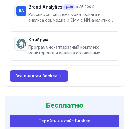
Brand Analytics
от 35 000 ₽
Триал
Российская система мониторинга и
анализа соцмедиа и СМИ с ИИ-аналитикой
тональности и ассистентом BrandGPT.
Для маркетинга, PR, клиентского сервиса,
HR и госструктур.
Крибрум
Программно-аппаратный комплекс
мониторинга и анализа социальных
медиа: 140 млн сообщений/сутки, 23
языка, OSINT, реестр ПО, Сколково.
Основатели — Касперская и Ашманов
Все аналоги
Babkee
Бесплатно
Перейти на сайт
Babkee