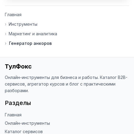
👍 Ставьте лайки/дизлайки - это 
Главная
помогает мне понять, какие 
инструменты нуждаются в доработке. 
›
Инструменты
Я обновляю сайт каждую неделю на 
›
Маркетинг и аналитика
основе вашей обратной связи.

›
Генератор анкоров
⭐ Если вам нравится ToolFox — буду 
благодарен за отзыв о сайте в 
Яндекс.Браузере (нажмите на ⋮ → 
«Оценить сайт» в панели браузера). 
ТулФокс
Это помогает другим людям находить 
наши инструменты!

Онлайн-инструменты для бизнеса и работы. Каталог B2B-
сервисов, агрегатор курсов и блог с практическими
Благодарю за доверие и 
разборами.
использование ToolFox! 🚀
Разделы
Главная
Онлайн-инструменты
Каталог сервисов