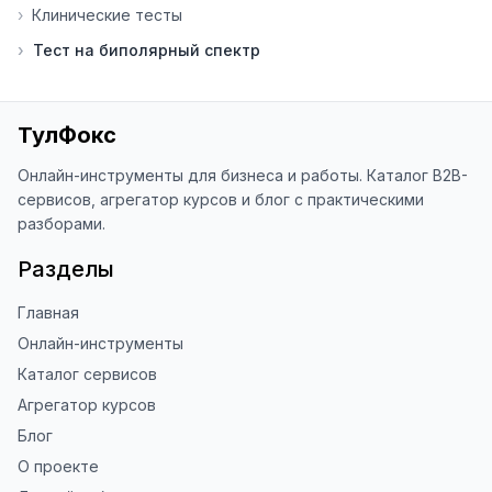
›
Клинические тесты
⭐ Если вам нравится ToolFox — буду 
›
Тест на биполярный спектр
благодарен за отзыв о сайте в 
Яндекс.Браузере (нажмите на ⋮ → 
«Оценить сайт» в панели браузера). 
Это помогает другим людям находить 
ТулФокс
наши инструменты!

Онлайн-инструменты для бизнеса и работы. Каталог B2B-
Благодарю за доверие и 
сервисов, агрегатор курсов и блог с практическими
использование ToolFox! 🚀
разборами.
Разделы
Главная
Онлайн-инструменты
Каталог сервисов
Агрегатор курсов
Блог
О проекте