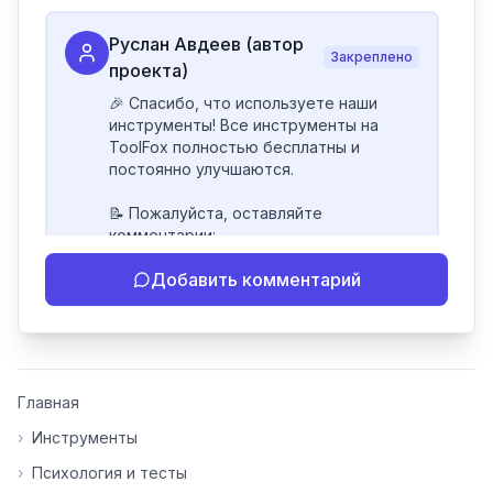
Руслан Авдеев (автор
Закреплено
проекта)
🎉 Спасибо, что используете наши 
инструменты! Все инструменты на 
ToolFox полностью бесплатны и 
постоянно улучшаются.

📝 Пожалуйста, оставляйте 
комментарии:

- Если инструмент работает 
Добавить комментарий
некорректно

- Если есть идеи по улучшению

- Поделитесь своим опытом 
использования

👍 Ставьте лайки/дизлайки - это 
Главная
помогает мне понять, какие 
инструменты нуждаются в доработке. 
›
Инструменты
Я обновляю сайт каждую неделю на 
›
Психология и тесты
основе вашей обратной связи.
