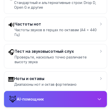
Стандартный и альтернативные строи: Drop D,
Open G и другие
🔊
Частоты нот
Частоты звуков в герцах по октавам (A4 = 440
Гц)
🎧
Тест на звуковысотный слух
Проверьте, насколько точно различаете
высоту звука
🎹
Ноты и октавы
Диапазоны нот и октав фортепиано
🦊
AI-помощник