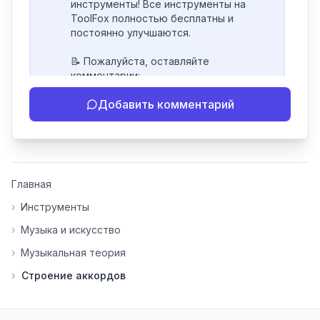
инструменты! Все инструменты на 
ToolFox полностью бесплатны и 
постоянно улучшаются.

📝 Пожалуйста, оставляйте 
комментарии:

- Если инструмент работает 
Добавить комментарий
некорректно

- Если есть идеи по улучшению

- Поделитесь своим опытом 
использования

👍 Ставьте лайки/дизлайки - это 
Главная
помогает мне понять, какие 
инструменты нуждаются в доработке. 
›
Инструменты
Я обновляю сайт каждую неделю на 
›
Музыка и искусство
основе вашей обратной связи.

›
Музыкальная теория
⭐ Если вам нравится ToolFox — буду 
›
Строение аккордов
благодарен за отзыв о сайте в 
Яндекс.Браузере (нажмите на ⋮ → 
«Оценить сайт» в панели браузера). 
Это помогает другим людям находить 