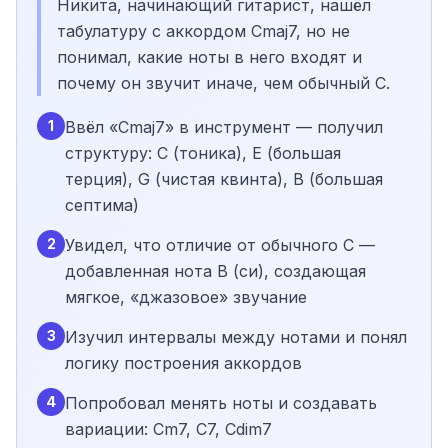
Никита, начинающий гитарист, нашёл
табулатуру с аккордом Cmaj7, но не
понимал, какие ноты в него входят и
почему он звучит иначе, чем обычный C.
1
Ввёл «Cmaj7» в инструмент — получил
структуру: C (тоника), E (большая
терция), G (чистая квинта), B (большая
септима)
2
Увидел, что отличие от обычного C —
добавленная нота B (си), создающая
мягкое, «джазовое» звучание
3
Изучил интервалы между нотами и понял
логику построения аккордов
4
Попробовал менять ноты и создавать
вариации: Cm7, C7, Cdim7