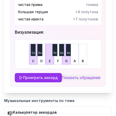
чистая прима
тоника
большая терция
+4 полутона
чистая квинта
+7 полутонов
Визуализация:
C♯
D♯
F♯
G♯
A♯
C
D
E
F
G
A
B
Проиграть аккорд
Показать
обращения
Музыкальные инструменты по теме
Калькулятор аккордов
🎼