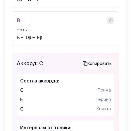
B
Ноты:
B
–
D♯
–
F♯
Аккорд:
C
Копировать
Состав аккорда:
C
Прима
E
Терция
G
Квинта
Интервалы от тоники: