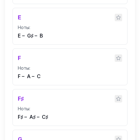
E
Ноты:
E
–
G♯
–
B
F
Ноты:
F
–
A
–
C
F♯
Ноты:
F♯
–
A♯
–
C♯
G