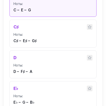
Ноты:
C
–
E
–
G
C♯
Ноты:
C♯
–
E♯
–
G♯
D
Ноты:
D
–
F♯
–
A
E♭
Ноты:
E♭
–
G
–
B♭