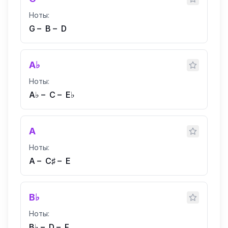
Ноты:
G
–
B
–
D
A♭
Ноты:
A♭
–
C
–
E♭
A
Ноты:
A
–
C♯
–
E
B♭
Ноты:
B♭
–
D
–
F