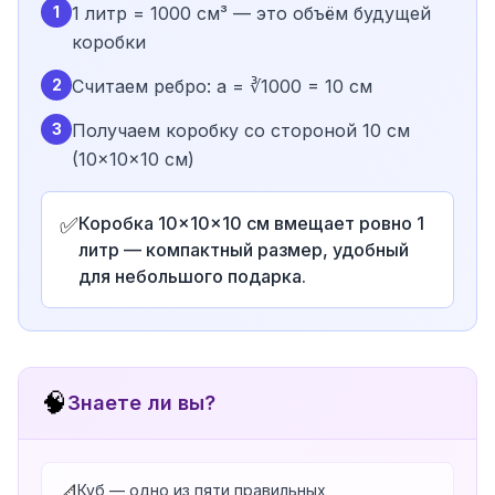
1
1 литр = 1000 см³ — это объём будущей
коробки
2
Считаем ребро: a = ∛1000 = 10 см
3
Получаем коробку со стороной 10 см
(10×10×10 см)
✅
Коробка 10×10×10 см вмещает ровно 1
литр — компактный размер, удобный
для небольшого подарка.
🧠
Знаете ли вы?
Куб — одно из пяти правильных
📐