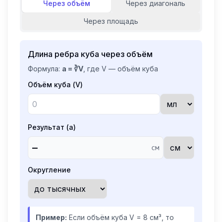
Через объём
Через диагональ
Через площадь
Длина ребра куба через объём
Формула:
a = ∛V
, где V — объём куба
Объём куба (V)
Результат (a)
—
см
Округление
Пример:
Если объём куба V = 8 см³, то