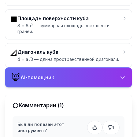
⬛
Площадь поверхности куба
S = 6a² — суммарная площадь всех шести
граней.
📐
Диагональ куба
d = a√3 — длина пространственной диагонали.
🦊
AI-помощник
Комментарии
(1)
Был ли полезен этот
1
инструмент?