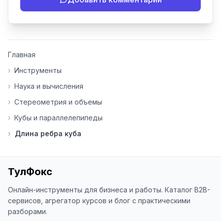
ToolFox полностью бесплатны и 
постоянно улучшаются.

📝 Пожалуйста, оставляйте 
комментарии:

Главная
- Если инструмент работает 
некорректно

›
Инструменты
- Если есть идеи по улучшению

›
Наука и вычисления
- Поделитесь своим опытом 
использования

›
Стереометрия и объемы
›
Кубы и параллелепипеды
👍 Ставьте лайки/дизлайки - это 
помогает мне понять, какие 
›
Длина ребра куба
инструменты нуждаются в доработке. 
Я обновляю сайт каждую неделю на 
основе вашей обратной связи.

ТулФокс
⭐ Если вам нравится ToolFox — буду 
благодарен за отзыв о сайте в 
Онлайн-инструменты для бизнеса и работы. Каталог B2B-
Яндекс.Браузере (нажмите на ⋮ → 
сервисов, агрегатор курсов и блог с практическими
«Оценить сайт» в панели браузера). 
разборами.
Это помогает другим людям находить 