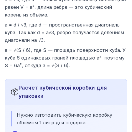
равен V = a³, длина ребра — это кубический
корень из объёма.
a = d / √3, где d — пространственная диагональ
куба. Так как d = a√3, ребро получается делением
диагонали на √3.
a = √(S / 6), где S — площадь поверхности куба. У
куба 6 одинаковых граней площадью a², поэтому
S = 6a², откуда a = √(S / 6).
Расчёт кубической коробки для
📦
упаковки
Нужно изготовить кубическую коробку
объёмом 1 литр для подарка.