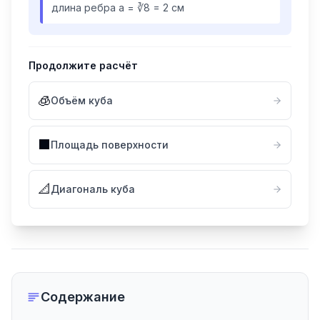
длина ребра a = ∛8 = 2 см
Продолжите расчёт
🧊
Объём куба
⬛
Площадь поверхности
📐
Диагональ куба
Содержание