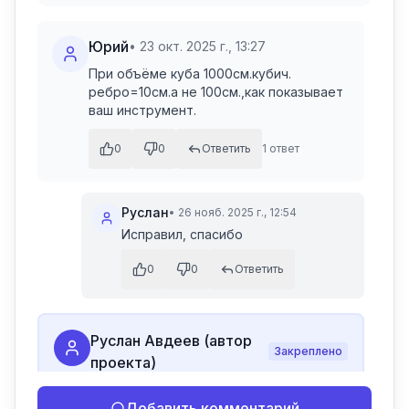
Юрий
•
23 окт. 2025 г., 13:27
При объёме куба 1000см.кубич. 
ребро=10см.а не 100см.,как показывает 
ваш инструмент.
0
0
Ответить
1
ответ
Руслан
•
26 нояб. 2025 г., 12:54
Исправил, спасибо
0
0
Ответить
Руслан Авдеев (автор
Закреплено
проекта)
🎉 Спасибо, что используете наши 
Добавить комментарий
инструменты! Все инструменты на 