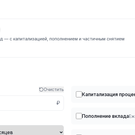
нд — с капитализацией, пополнением и частичным снятием
Очистить
Капитализация проце
₽
Пополнение вклада
Еж