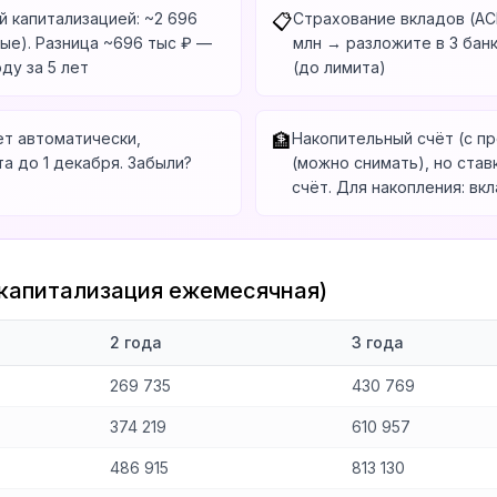
й капитализацией: ~2 696
Страхование вкладов (АСВ)
📋
тые). Разница ~696 тыс ₽ —
млн → разложите в 3 банк
ду за 5 лет
(до лимита)
ет автоматически,
Накопительный счёт (с пр
🏦
а до 1 декабря. Забыли?
(можно снимать), но став
счёт. Для накопления: вк
(капитализация ежемесячная)
2 года
3 года
269 735
430 769
374 219
610 957
486 915
813 130