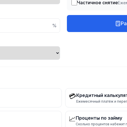
Частичное снятие
Еже
Ра
%
💳
Кредитный калькуля
Ежемесячный платёж и переп
📈
Проценты по займу
Сколько процентов набежит 