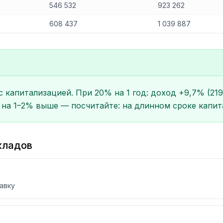
546 532
923 262
608 437
1 039 887
капитализацией. При 20% на 1 год: доход +9,7% (219K
и на 1–2% выше — посчитайте: на длинном сроке капи
кладов
авку