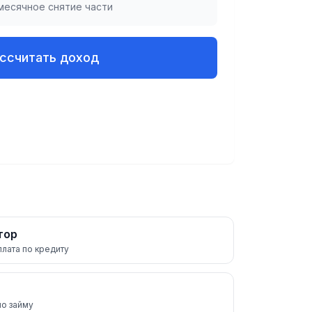
месячное снятие части
ссчитать доход
тор
лата по кредиту
по займу