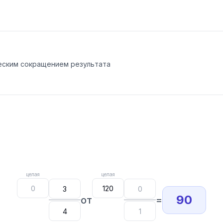
еским сокращением результата
целая
целая
90
от
=