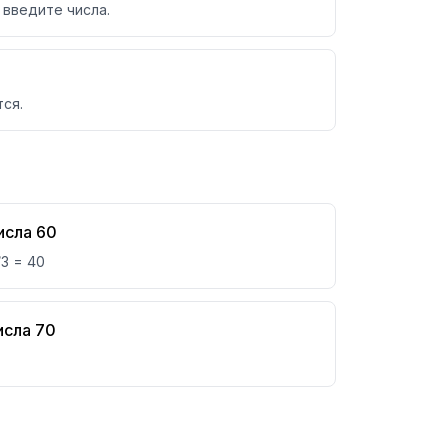
 введите числа.
ся.
исла 60
/3 = 40
исла 70