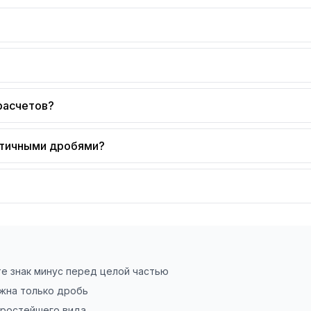
расчетов?
ятичными дробями?
е знак минус перед целой частью
ужна только дробь
простейшего вида