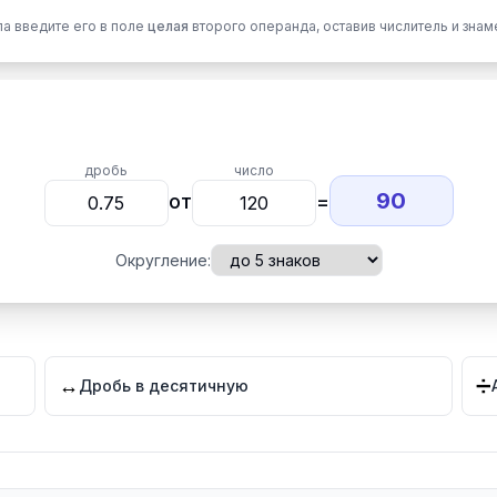
а введите его в поле
целая
второго операнда, оставив числитель и зна
дробь
число
90
от
=
Округление:
↔️
➗
Дробь в десятичную