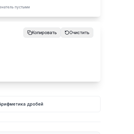
менатель пустыми
Копировать
Очистить
Арифметика дробей