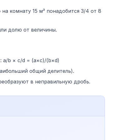
 на комнату 15 м² понадобится 3/4 от 8
или долю от величины.
/b × c/d = (a×c)/(b×d)
наибольший общий делитель).
преобразуют в неправильную дробь.