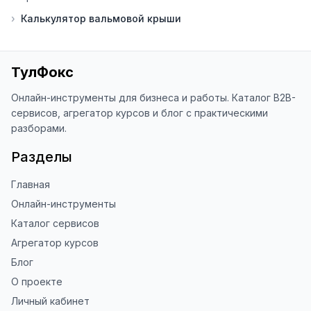
Яндекс.Браузере (нажмите на ⋮ → 
›
Калькулятор вальмовой крыши
«Оценить сайт» в панели браузера). 
Это помогает другим людям находить 
наши инструменты!

ТулФокс
Благодарю за доверие и 
использование ToolFox! 🚀
Онлайн-инструменты для бизнеса и работы. Каталог B2B-
сервисов, агрегатор курсов и блог с практическими
разборами.
Разделы
Главная
Онлайн-инструменты
Каталог сервисов
Агрегатор курсов
Блог
О проекте
Личный кабинет