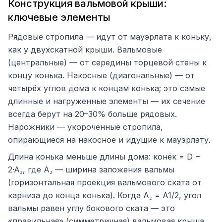
Конструкция вальмовой крыши:
ключевые элементы
Рядовые стропила — идут от мауэрлата к коньку,
как у двухскатной крыши. Вальмовые
(центральные) — от середины торцевой стены к
концу конька. Накосные (диагональные) — от
четырёх углов дома к концам конька; это самые
длинные и нагруженные элементы — их сечение
всегда берут на 20–30% больше рядовых.
Нарожники — укороченные стропила,
опирающиеся на накосное и идущие к мауэрлату.
Длина конька меньше длины дома: конёк = D −
2·A₂, где A₂ — ширина заложения вальмы
(горизонтальная проекция вальмового ската от
карниза до конца конька). Когда A₂ = A1/2, угол
вальмы равен углу бокового ската — это
«правильная» (симметричная) вальмовая крыша.