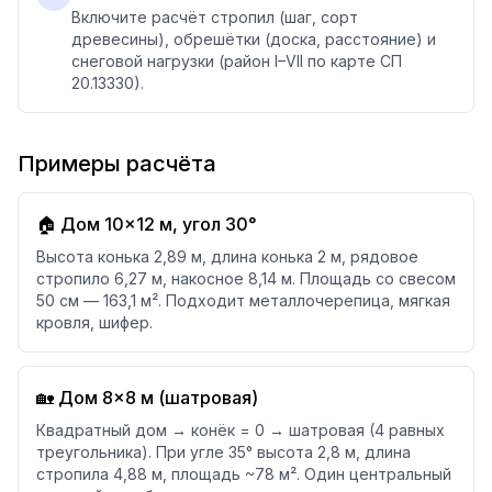
Включите расчёт стропил (шаг, сорт
древесины), обрешётки (доска, расстояние) и
снеговой нагрузки (район I–VII по карте СП
20.13330).
Примеры расчёта
🏠 Дом 10×12 м, угол 30°
Высота конька 2,89 м, длина конька 2 м, рядовое
стропило 6,27 м, накосное 8,14 м. Площадь со свесом
50 см — 163,1 м². Подходит металлочерепица, мягкая
кровля, шифер.
🏡 Дом 8×8 м (шатровая)
Квадратный дом → конёк = 0 → шатровая (4 равных
треугольника). При угле 35° высота 2,8 м, длина
стропила 4,88 м, площадь ~78 м². Один центральный