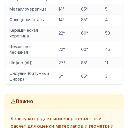
Металлочерепица
14°
85°
5
Фальцевая сталь
14°
85°
4
Керамическая
22°
60°
50
черепица
Цементно-
22°
60°
45
песчаная
Шифер (АЦ)
27°
85°
11
Ондулин (битумный
6°
85°
3
шифер)
⚠️
Важно
Калькулятор даёт инженерно-сметный
расчёт для оценки материалов и геометрии.