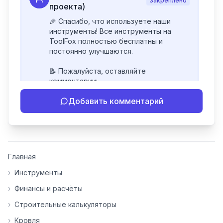
Закреплено
проекта)
🎉 Спасибо, что используете наши 
инструменты! Все инструменты на 
ToolFox полностью бесплатны и 
постоянно улучшаются.

📝 Пожалуйста, оставляйте 
комментарии:

- Если инструмент работает 
Добавить комментарий
некорректно

- Если есть идеи по улучшению

- Поделитесь своим опытом 
использования

👍 Ставьте лайки/дизлайки - это 
Главная
помогает мне понять, какие 
инструменты нуждаются в доработке. 
›
Инструменты
Я обновляю сайт каждую неделю на 
›
Финансы и расчёты
основе вашей обратной связи.

›
Строительные калькуляторы
⭐ Если вам нравится ToolFox — буду 
›
Кровля
благодарен за отзыв о сайте в 