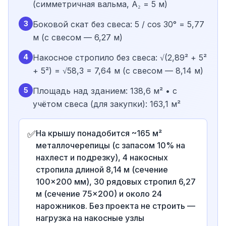
(симметричная вальма, A₂ = 5 м)
3
Боковой скат без свеса: 5 / cos 30° = 5,77
м (с свесом — 6,27 м)
4
Накосное стропило без свеса: √(2,89² + 5²
+ 5²) = √58,3 = 7,64 м (с свесом — 8,14 м)
5
Площадь над зданием: 138,6 м² • с
учётом свеса (для закупки): 163,1 м²
✅
На крышу понадобится ~165 м²
металлочерепицы (с запасом 10% на
нахлест и подрезку), 4 накосных
стропила длиной 8,14 м (сечение
100×200 мм), 30 рядовых стропил 6,27
м (сечение 75×200) и около 24
нарожников. Без проекта не строить —
нагрузка на накосные узлы