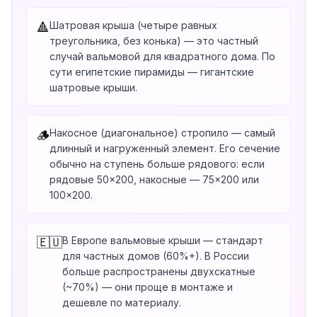
Шатровая крыша (четыре равных
🔺
треугольника, без конька) — это частный
случай вальмовой для квадратного дома. По
сути египетские пирамиды — гигантские
шатровые крыши.
Накосное (диагональное) стропило — самый
🪵
длинный и нагруженный элемент. Его сечение
обычно на ступень больше рядового: если
рядовые 50×200, накосные — 75×200 или
100×200.
В Европе вальмовые крыши — стандарт
🇪🇺
для частных домов (60%+). В России
больше распространены двухскатные
(~70%) — они проще в монтаже и
дешевле по материалу.