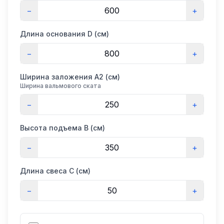
−
+
Длина основания D (см)
−
+
Ширина заложения A2 (см)
Ширина вальмового ската
−
+
Высота подъема B (см)
−
+
Длина свеса C (см)
−
+