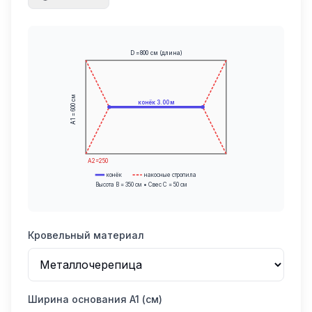
D =
800
см (длина)
см
конёк
3.00
м
600
A1 =
A2=
250
конёк
накосные стропила
Высота B =
350
см • Свес C =
50
см
Кровельный материал
Ширина основания A1 (см)