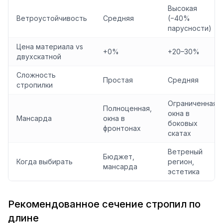
Высокая
Ветроустойчивость
Средняя
(−40%
парусности)
Цена материала vs
+0%
+20–30%
двухскатной
Сложность
Простая
Средняя
стропилки
Ограниченная,
Полноценная,
окна в
Мансарда
окна в
боковых
фронтонах
скатах
Ветреный
Бюджет,
Когда выбирать
регион,
мансарда
эстетика
Рекомендованное сечение стропил по
длине