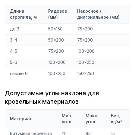
Длина
Рядовое
Накосное /
стропила, м
(мм)
диагональное (мм)
до 3
50×150
75×200
3–4
50×200
75×200
4–5
75×200
100×200
5–6
100×200
100×250
свыше 6
100×250
150×250
Допустимые углы наклона для
кровельных материалов
Мин.
Макс.
Вес,
Материал
угол
угол
кг/м²
Битумная черепица
11°
85°
15