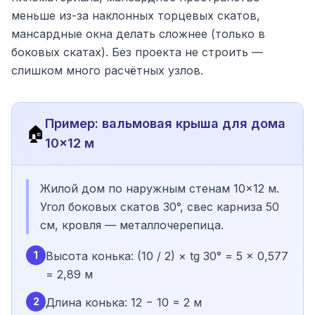
меньше из-за наклонных торцевых скатов,
мансардные окна делать сложнее (только в
боковых скатах). Без проекта не строить —
слишком много расчётных узлов.
Пример: вальмовая крыша для дома
🏠
10×12 м
Жилой дом по наружным стенам 10×12 м.
Угол боковых скатов 30°, свес карниза 50
см, кровля — металлочерепица.
1
Высота конька: (10 / 2) × tg 30° = 5 × 0,577
= 2,89 м
2
Длина конька: 12 − 10 = 2 м