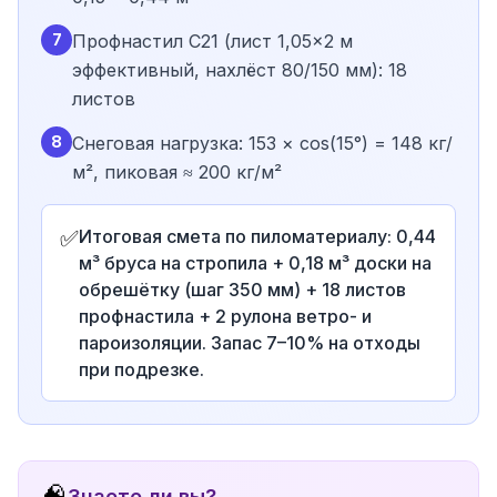
7
Профнастил С21 (лист 1,05×2 м
эффективный, нахлёст 80/150 мм): 18
листов
8
Снеговая нагрузка: 153 × cos(15°) = 148 кг/
м², пиковая ≈ 200 кг/м²
✅
Итоговая смета по пиломатериалу: 0,44
м³ бруса на стропила + 0,18 м³ доски на
обрешётку (шаг 350 мм) + 18 листов
профнастила + 2 рулона ветро- и
пароизоляции. Запас 7–10% на отходы
при подрезке.
🧠
Знаете ли вы?