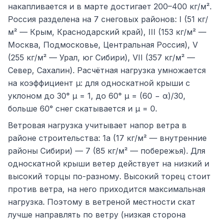
накапливается и в марте достигает 200–400 кг/м².
Россия разделена на 7 снеговых районов: I (51 кг/
м² — Крым, Краснодарский край), III (153 кг/м² —
Москва, Подмосковье, Центральная Россия), V
(255 кг/м² — Урал, юг Сибири), VII (357 кг/м² —
Север, Сахалин). Расчётная нагрузка умножается
на коэффициент μ: для односкатной крыши с
уклоном до 30° μ = 1, до 60° μ = (60 − α)/30,
больше 60° снег скатывается и μ = 0.
Ветровая нагрузка учитывает напор ветра в
районе строительства: 1а (17 кг/м² — внутренние
районы Сибири) — 7 (85 кг/м² — побережья). Для
односкатной крыши ветер действует на низкий и
высокий торцы по-разному. Высокий торец стоит
против ветра, на него приходится максимальная
нагрузка. Поэтому в ветреной местности скат
лучше направлять по ветру (низкая сторона