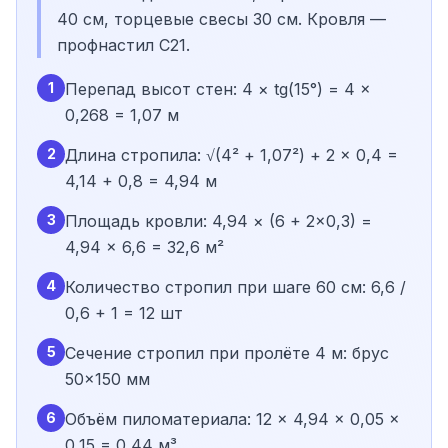
40 см, торцевые свесы 30 см. Кровля —
профнастил С21.
1
Перепад высот стен: 4 × tg(15°) = 4 ×
0,268 = 1,07 м
2
Длина стропила: √(4² + 1,07²) + 2 × 0,4 =
4,14 + 0,8 = 4,94 м
3
Площадь кровли: 4,94 × (6 + 2×0,3) =
4,94 × 6,6 = 32,6 м²
4
Количество стропил при шаге 60 см: 6,6 /
0,6 + 1 = 12 шт
5
Сечение стропил при пролёте 4 м: брус
50×150 мм
6
Объём пиломатериала: 12 × 4,94 × 0,05 ×
0,15 = 0,44 м³