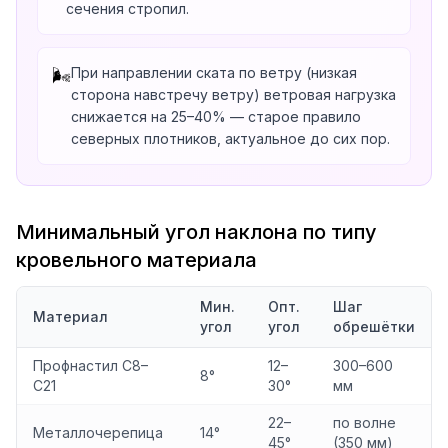
сечения стропил.
При направлении ската по ветру (низкая
🌬️
сторона навстречу ветру) ветровая нагрузка
снижается на 25–40% — старое правило
северных плотников, актуальное до сих пор.
Минимальный угол наклона по типу
кровельного материала
Мин.
Опт.
Шаг
Материал
угол
угол
обрешётки
Профнастил С8–
12–
300–600
8°
С21
30°
мм
22–
по волне
Металлочерепица
14°
45°
(350 мм)