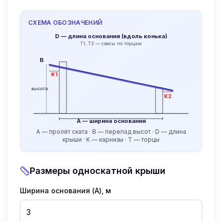
СХЕМА ОБОЗНАЧЕНИЙ
D — длина основания (вдоль конька)
T1, T2 — свесы по торцам
B
K1
высота
K2
A — ширина основания
A — пролёт ската · B — перепад высот · D — длина
крыши · K — карнизы · T — торцы
Размеры односкатной крыши
Ширина основания (A), м