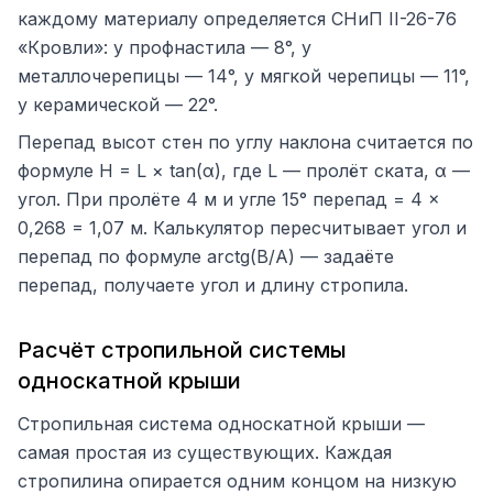
каждому материалу определяется СНиП II-26-76
«Кровли»: у профнастила — 8°, у
металлочерепицы — 14°, у мягкой черепицы — 11°,
у керамической — 22°.
Перепад высот стен по углу наклона считается по
формуле H = L × tan(α), где L — пролёт ската, α —
угол. При пролёте 4 м и угле 15° перепад = 4 ×
0,268 = 1,07 м. Калькулятор пересчитывает угол и
перепад по формуле arctg(B/A) — задаёте
перепад, получаете угол и длину стропила.
Расчёт стропильной системы
односкатной крыши
Стропильная система односкатной крыши —
самая простая из существующих. Каждая
стропилина опирается одним концом на низкую