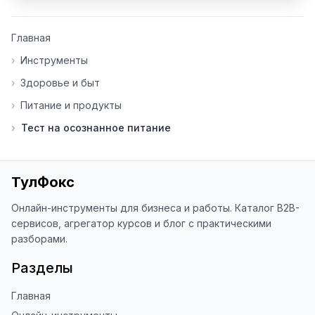
🎉 Спасибо, что используете наши 
инструменты! Все инструменты на 
Главная
ToolFox полностью бесплатны и 
›
Инструменты
постоянно улучшаются.

›
Здоровье и быт
📝 Пожалуйста, оставляйте 
комментарии:

›
Питание и продукты
- Если инструмент работает 
›
Тест на осознанное питание
некорректно

- Если есть идеи по улучшению

- Поделитесь своим опытом 
использования

ТулФокс
👍 Ставьте лайки/дизлайки - это 
Онлайн-инструменты для бизнеса и работы. Каталог B2B-
помогает мне понять, какие 
сервисов, агрегатор курсов и блог с практическими
инструменты нуждаются в доработке. 
разборами.
Я обновляю сайт каждую неделю на 
основе вашей обратной связи.

Разделы
⭐ Если вам нравится ToolFox — буду 
Главная
благодарен за отзыв о сайте в 
Яндекс.Браузере (нажмите на ⋮ → 