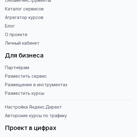
Онлайн-инструменты
«Оценить сайт» в панели браузера). 
Каталог сервисов
Это помогает другим людям находить 
Агрегатор курсов
наши инструменты!

Блог
Благодарю за доверие и 
О проекте
использование ToolFox! 🚀
Личный кабинет
Для бизнеса
Партнёрам
Разместить сервис
Размещение в инструментах
Разместить курсы
Настройка Яндекс.Директ
Авторские курсы по трафику
Проект в цифрах