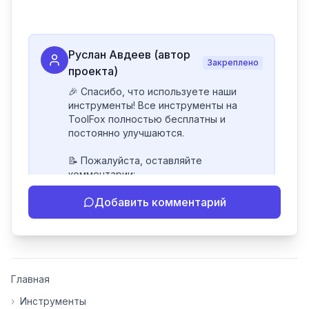
Руслан Авдеев (автор
Закреплено
проекта)
🎉 Спасибо, что используете наши 
инструменты! Все инструменты на 
ToolFox полностью бесплатны и 
постоянно улучшаются.

📝 Пожалуйста, оставляйте 
комментарии:

- Если инструмент работает 
Добавить комментарий
некорректно

- Если есть идеи по улучшению

- Поделитесь своим опытом 
использования

👍 Ставьте лайки/дизлайки - это 
Главная
помогает мне понять, какие 
инструменты нуждаются в доработке. 
›
Инструменты