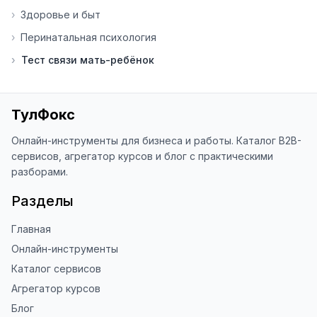
Я обновляю сайт каждую неделю на 
›
Здоровье и быт
основе вашей обратной связи.

›
Перинатальная психология
⭐ Если вам нравится ToolFox — буду 
›
Тест связи мать-ребёнок
благодарен за отзыв о сайте в 
Яндекс.Браузере (нажмите на ⋮ → 
«Оценить сайт» в панели браузера). 
Это помогает другим людям находить 
ТулФокс
наши инструменты!

Онлайн-инструменты для бизнеса и работы. Каталог B2B-
Благодарю за доверие и 
сервисов, агрегатор курсов и блог с практическими
использование ToolFox! 🚀
разборами.
Разделы
Главная
Онлайн-инструменты
Каталог сервисов
Агрегатор курсов
Блог