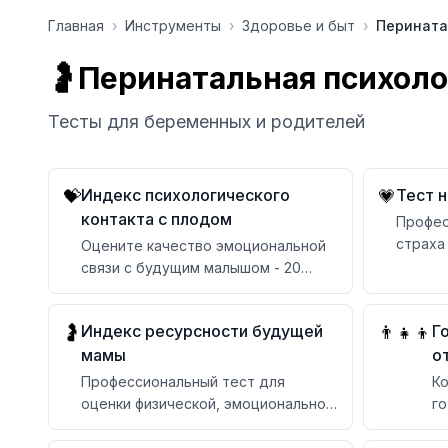
Перейти к содержимому
Главная
›
Инструменты
›
Здоровье и быт
›
Перината
🤰
Перинатальная психоло
Тесты для беременных и родителей
Индекс психологического
Тест н
💝
💗
контакта с плодом
Профес
страха
Оцените качество эмоциональной
анализ
связи с будущим малышом - 20
вопросов с научной
интерпретацией
Индекс ресурсности будущей
Г
🤰
👨‍👧‍👦
мамы
о
Профессиональный тест для
Ко
оценки физической, эмоциональной
го
и психологической готовности к
от
материнству
п