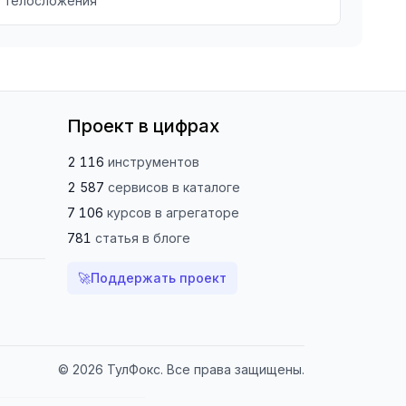
телосложения
Проект в цифрах
2 116
инструментов
2 587
сервисов
в каталоге
7 106
курсов
в агрегаторе
781
статья
в блоге
🚀
Поддержать проект
© 2026 ТулФокс. Все права защищены.