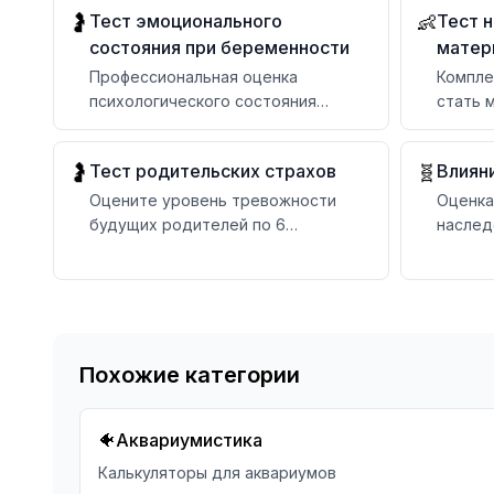
Тест эмоционального
Тест н
🤰
👶
р
состояния при беременности
матер
Профессиональная оценка
Компле
психологического состояния
стать 
беременной по 6 категориям с
персон
рекомендациями
Тест родительских страхов
Влиян
🤰
🧬
Оцените уровень тревожности
Оценка
будущих родителей по 6
наслед
категориям за 5–10 минут
семейн
планир
Похожие категории
🐠
Аквариумистика
Калькуляторы для аквариумов