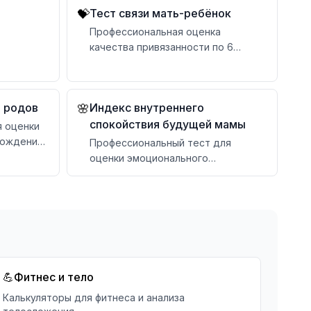
Тест связи мать-ребёнок
💝
Профессиональная оценка
качества привязанности по 6
категориям с персональными
рекомендациями
ния к
ориям
е родов
Индекс внутреннего
🌸
спокойствия будущей мамы
я оценки
рождения
Профессиональный тест для
ми
оценки эмоционального
благополучия беременных с
персональными рекомендациями
💪
Фитнес и тело
Калькуляторы для фитнеса и анализа