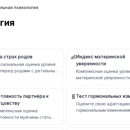
льная психология
гия
а страх родов
Индекс материнской
👶
уверенности
сиональная оценка уровня
 перед родами с детальным
Комплексная оценка уров
ом и рекомендациями
материнской уверенности
ключевым категориям с
персональными рекомен
отовность партнёра к
Тест гормональных из
🧬
тцовству
Оцените свою адаптацию
гормональным изменениям
мплексная оценка
категориям с рекоменда
товности мужчины стать
цом по 6 категориям с
ерсональными