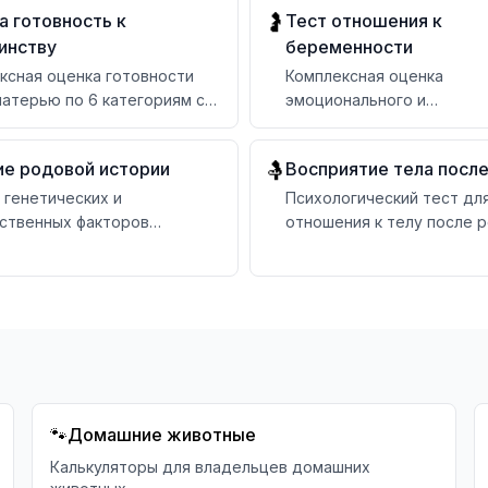
а готовность к
Тест отношения к
🤰
екомендациями
инству
беременности
ксная оценка готовности
Комплексная оценка
матерью по 6 категориям с
эмоционального и
альными рекомендациями
психологического отноше
беременности по 6 катег
ие родовой истории
Восприятие тела посл
🤱
 генетических и
Психологический тест дл
ственных факторов
отношения к телу после 
ой истории для
ребенка с рекомендация
ования беременности
🐾
Домашние животные
Калькуляторы для владельцев домашних