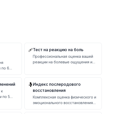
Тест на реакцию на боль
🩹
Профессиональная оценка вашей
реакции на болевые ощущения и
ня
болевого порога
 по 6
дациями
менений
Индекс послеродового
🤱
восстановления
 к
 по 5
Комплексная оценка физического и
циями
эмоционального восстановления
после родов с персональными
рекомендациями