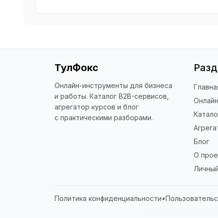
ТулФокс
Раз
Онлайн-инструменты для бизнеса
Главна
и работы. Каталог B2B-сервисов,
Онлай
агрегатор курсов и блог
Катало
с практическими разборами.
Агрега
Блог
О прое
Личный
Политика конфиденциальности
•
Пользовательс