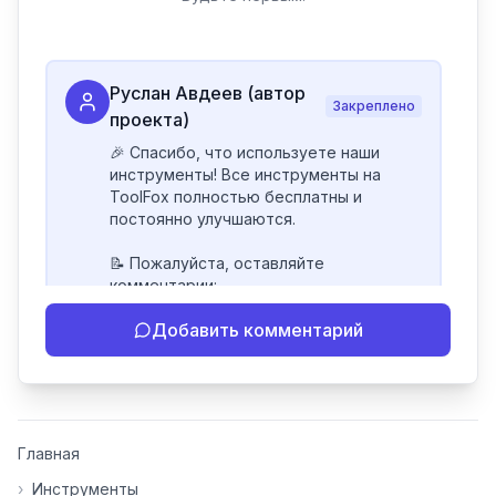
Руслан Авдеев (автор
Закреплено
проекта)
🎉 Спасибо, что используете наши 
инструменты! Все инструменты на 
ToolFox полностью бесплатны и 
постоянно улучшаются.

📝 Пожалуйста, оставляйте 
комментарии:

- Если инструмент работает 
Добавить комментарий
некорректно

- Если есть идеи по улучшению

- Поделитесь своим опытом 
использования

👍 Ставьте лайки/дизлайки - это 
Главная
помогает мне понять, какие 
инструменты нуждаются в доработке. 
›
Инструменты