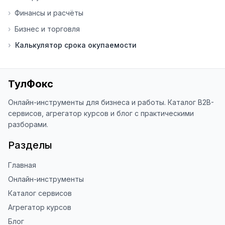
Я обновляю сайт каждую неделю на 
›
Финансы и расчёты
основе вашей обратной связи.

›
Бизнес и торговля
⭐ Если вам нравится ToolFox — буду 
›
Калькулятор срока окупаемости
благодарен за отзыв о сайте в 
Яндекс.Браузере (нажмите на ⋮ → 
«Оценить сайт» в панели браузера). 
Это помогает другим людям находить 
ТулФокс
наши инструменты!

Онлайн-инструменты для бизнеса и работы. Каталог B2B-
Благодарю за доверие и 
сервисов, агрегатор курсов и блог с практическими
использование ToolFox! 🚀
разборами.
Разделы
Главная
Онлайн-инструменты
Каталог сервисов
Агрегатор курсов
Блог