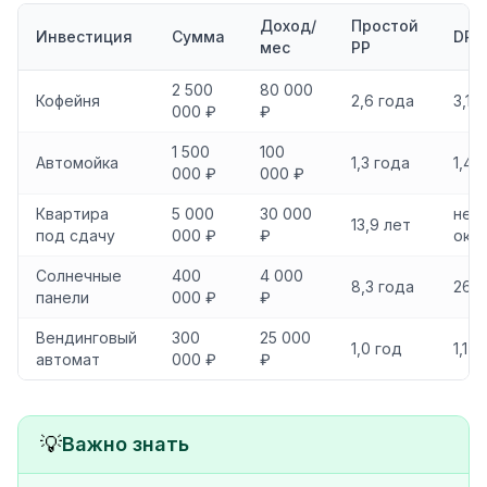
Доход/
Простой
Инвестиция
Сумма
DPP
мес
PP
2 500
80 000
Кофейня
2,6 года
3,1 
000 ₽
₽
1 500
100
Автомойка
1,3 года
1,4 
000 ₽
000 ₽
Квартира
5 000
30 000
не
13,9 лет
под сдачу
000 ₽
₽
оку
Солнечные
400
4 000
8,3 года
26 л
панели
000 ₽
₽
Вендинговый
300
25 000
1,0 год
1,1 
автомат
000 ₽
₽
💡
Важно знать