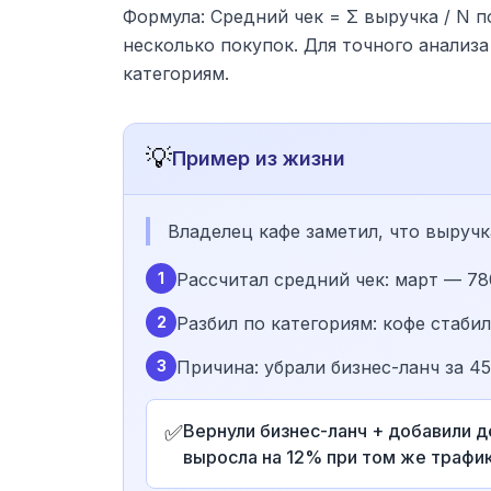
Формула: Средний чек = Σ выручка / N 
несколько покупок. Для точного анализа
категориям.
💡
Пример из жизни
Владелец кафе заметил, что выручк
1
Рассчитал средний чек: март — 78
2
Разбил по категориям: кофе стабиль
3
Причина: убрали бизнес-ланч за 4
✅
Вернули бизнес-ланч + добавили де
выросла на 12% при том же трафик