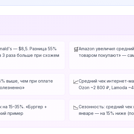
nald's — $8,5. Разница 55%
Amazon увеличил средний
🛒
в 3 раза больше при схожем
товаром покупают» — самы
18% выше, чем при оплате
Средний чек интернет-мага
📈
болезненно»
Ozon ~2 800 ₽, Lamoda ~4
 на 15–35%. «Бургер +
Сезонность: средний чек 
📉
кий пример
январе — на 15% ниже (п