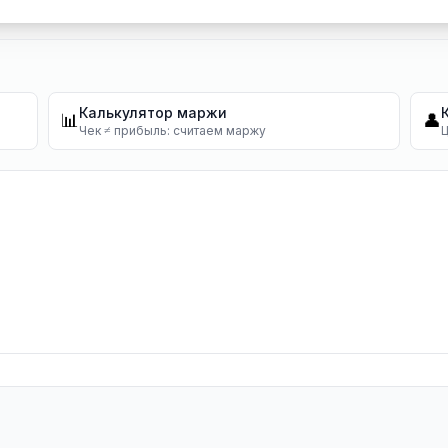
Калькулятор маржи
📊
👤
Чек ≠ прибыль: считаем маржу
Ц