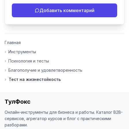
- Если инструмент работает 
Добавить комментарий
некорректно

- Если есть идеи по улучшению

- Поделитесь своим опытом 
использования

👍 Ставьте лайки/дизлайки - это 
Главная
помогает мне понять, какие 
инструменты нуждаются в доработке. 
›
Инструменты
Я обновляю сайт каждую неделю на 
›
Психология и тесты
основе вашей обратной связи.

›
Благополучие и удовлетворенность
⭐ Если вам нравится ToolFox — буду 
›
Тест на жизнестойкость
благодарен за отзыв о сайте в 
Яндекс.Браузере (нажмите на ⋮ → 
«Оценить сайт» в панели браузера). 
Это помогает другим людям находить 
ТулФокс
наши инструменты!

Онлайн-инструменты для бизнеса и работы. Каталог B2B-
Благодарю за доверие и 
сервисов, агрегатор курсов и блог с практическими
использование ToolFox! 🚀
разборами.