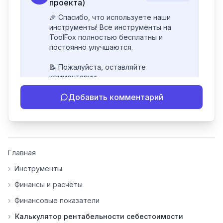
проекта)
🎉 Спасибо, что используете наши 
инструменты! Все инструменты на 
ToolFox полностью бесплатны и 
постоянно улучшаются.

📝 Пожалуйста, оставляйте 
комментарии:

- Если инструмент работает 
Добавить комментарий
некорректно

- Если есть идеи по улучшению

- Поделитесь своим опытом 
использования

👍 Ставьте лайки/дизлайки - это 
Главная
помогает мне понять, какие 
инструменты нуждаются в доработке. 
›
Инструменты
Я обновляю сайт каждую неделю на 
›
Финансы и расчёты
основе вашей обратной связи.

›
Финансовые показатели
⭐ Если вам нравится ToolFox — буду 
›
Калькулятор рентабельности себестоимости
благодарен за отзыв о сайте в 