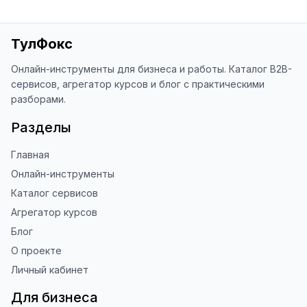
Яндекс.Браузере (нажмите на ⋮ → 
«Оценить сайт» в панели браузера). 
Это помогает другим людям находить 
ТулФокс
наши инструменты!

Онлайн-инструменты для бизнеса и работы. Каталог B2B-
Благодарю за доверие и 
сервисов, агрегатор курсов и блог с практическими
использование ToolFox! 🚀
разборами.
Разделы
Главная
Онлайн-инструменты
Каталог сервисов
Агрегатор курсов
Блог
О проекте
Личный кабинет
Для бизнеса