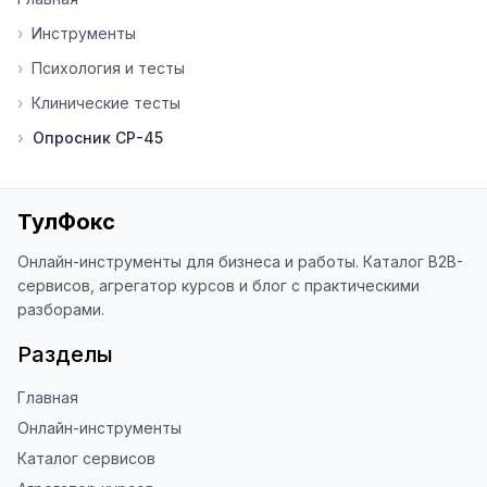
помогает мне понять, какие 
инструменты нуждаются в доработке. 
›
Инструменты
Я обновляю сайт каждую неделю на 
›
Психология и тесты
основе вашей обратной связи.

›
Клинические тесты
⭐ Если вам нравится ToolFox — буду 
›
Опросник СР-45
благодарен за отзыв о сайте в 
Яндекс.Браузере (нажмите на ⋮ → 
«Оценить сайт» в панели браузера). 
Это помогает другим людям находить 
ТулФокс
наши инструменты!

Онлайн-инструменты для бизнеса и работы. Каталог B2B-
Благодарю за доверие и 
сервисов, агрегатор курсов и блог с практическими
использование ToolFox! 🚀
разборами.
Разделы
Главная
Онлайн-инструменты
Каталог сервисов