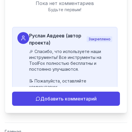
Пока нет комментариев
Будьте первым!
Руслан Авдеев (автор
Закреплено
проекта)
🎉 Спасибо, что используете наши 
инструменты! Все инструменты на 
ToolFox полностью бесплатны и 
постоянно улучшаются.

📝 Пожалуйста, оставляйте 
комментарии:

- Если инструмент работает 
Добавить комментарий
некорректно

- Если есть идеи по улучшению

- Поделитесь своим опытом 
использования

👍 Ставьте лайки/дизлайки - это 
Главная