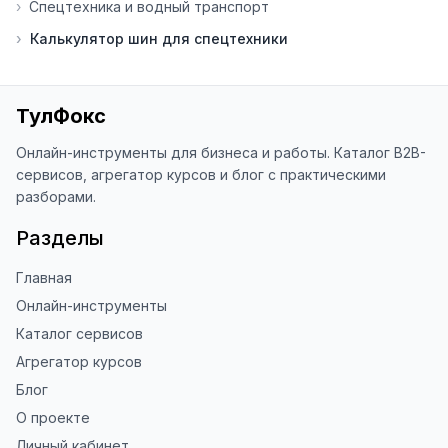
›
Спецтехника и водный транспорт
⭐ Если вам нравится ToolFox — буду 
›
Калькулятор шин для спецтехники
благодарен за отзыв о сайте в 
Яндекс.Браузере (нажмите на ⋮ → 
«Оценить сайт» в панели браузера). 
Это помогает другим людям находить 
ТулФокс
наши инструменты!

Онлайн-инструменты для бизнеса и работы. Каталог B2B-
Благодарю за доверие и 
сервисов, агрегатор курсов и блог с практическими
использование ToolFox! 🚀
разборами.
Разделы
Главная
Онлайн-инструменты
Каталог сервисов
Агрегатор курсов
Блог
О проекте
Личный кабинет