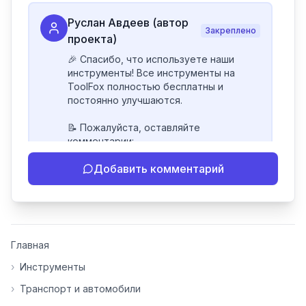
Руслан Авдеев (автор
Закреплено
проекта)
🎉 Спасибо, что используете наши 
инструменты! Все инструменты на 
ToolFox полностью бесплатны и 
постоянно улучшаются.

📝 Пожалуйста, оставляйте 
комментарии:

- Если инструмент работает 
Добавить комментарий
некорректно

- Если есть идеи по улучшению

- Поделитесь своим опытом 
использования

👍 Ставьте лайки/дизлайки - это 
Главная
помогает мне понять, какие 
инструменты нуждаются в доработке. 
›
Инструменты
Я обновляю сайт каждую неделю на 
›
Транспорт и автомобили
основе вашей обратной связи.
