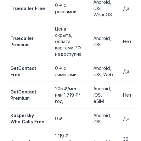
Android,
0 ₽ с
Truecaller Free
iOS,
Да
рекламой
Wear OS
Цена
скрыта,
Truecaller
Android,
оплата
Нет
Premium
iOS
картами РФ
недоступна
GetContact
0 ₽ с
Android,
Да
Free
лимитами
iOS, Web
205 ₽/мес
Android,
GetContact
или 1 719 ₽/
iOS,
Нет
Premium
год
eSIM
Kaspersky
Android,
0 ₽
Да
Who Calls Free
iOS
1 119 ₽
30