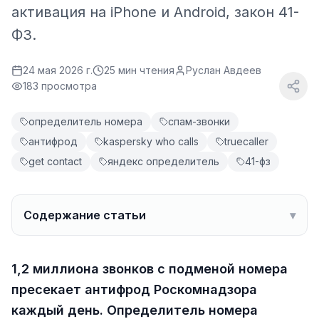
активация на iPhone и Android, закон 41-
ФЗ.
24 мая 2026 г.
25
мин чтения
Руслан Авдеев
183 просмотра
определитель номера
спам-звонки
антифрод
kaspersky who calls
truecaller
get contact
яндекс определитель
41-фз
Содержание статьи
▾
1,2 миллиона звонков с подменой номера
пресекает антифрод Роскомнадзора
каждый день. Определитель номера