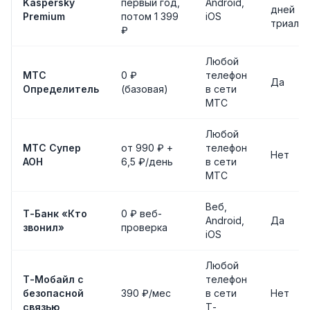
Kaspersky
первый год,
Android,
дней
Premium
потом 1 399
iOS
триал
₽
Любой
МТС
0 ₽
телефон
Да
Определитель
(базовая)
в сети
МТС
Любой
МТС Супер
от 990 ₽ +
телефон
Нет
АОН
6,5 ₽/день
в сети
МТС
Веб,
Т-Банк «Кто
0 ₽ веб-
Android,
Да
звонил»
проверка
iOS
Любой
Т-Мобайл с
телефон
безопасной
390 ₽/мес
в сети
Нет
связью
Т-