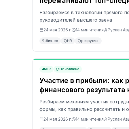
переманивают топ-спец
Разбираемся в технологии прямого п
руководителей высшего звена
24 мая 2026 г.
14
мин чтения
Руслан Ав
бизнес
HR
рекрутинг
👥
HR
Обновлено
Участие в прибыли: как 
финансового результата
Разбираем механизм участия сотрудн
формы, как правильно рассчитать и
24 мая 2026 г.
14
мин чтения
Руслан Ав