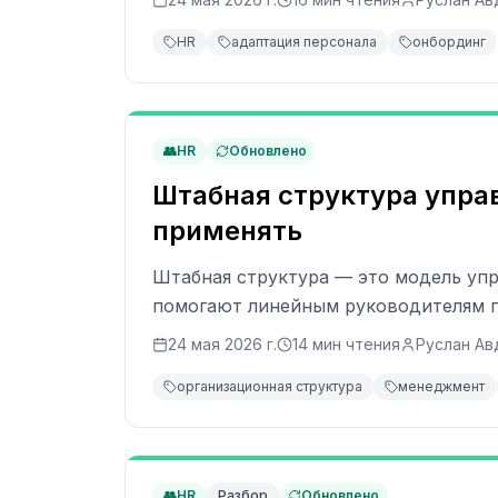
HR
адаптация персонала
онбординг
👥
HR
Обновлено
Штабная структура управ
применять
Штабная структура — это модель уп
помогают линейным руководителям п
24 мая 2026 г.
14
мин чтения
Руслан Ав
организационная структура
менеджмент
👥
HR
Разбор
Обновлено