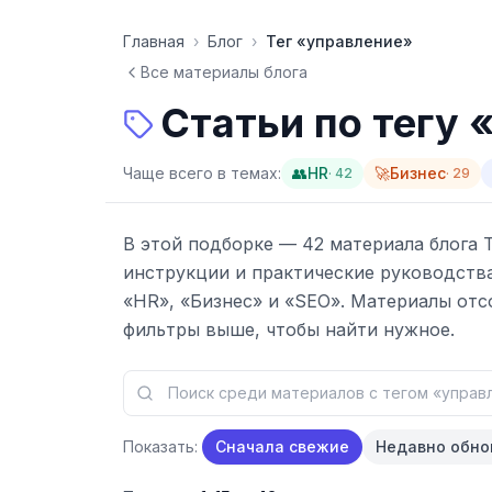
Перейти к содержимому
Главная
›
Блог
›
Тег «
управление
»
Все материалы блога
Статьи по тегу 
Чаще всего в темах:
👥
HR
🚀
Бизнес
·
42
·
29
В этой подборке —
42
материала
блога T
инструкции и практические руководства
«
HR
»
,
«
Бизнес
»
и
«
SEO
»
.
Материалы отс
фильтры выше, чтобы найти нужное.
Показать:
Сначала свежие
Недавно обн