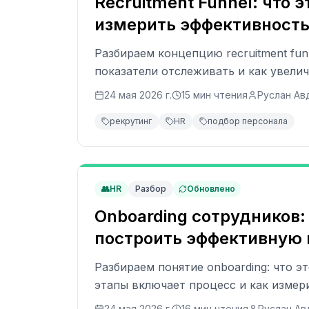
Recruitment Funnel: что 
измерить эффективность
Разбираем концепцию recruitment fun
показатели отслеживать и как увели
24 мая 2026 г.
15
мин чтения
Руслан Ав
рекрутинг
HR
подбор персонала
👥
HR
Разбор
Обновлено
Onboarding сотрудников: 
построить эффективную
Разбираем понятие onboarding: что э
этапы включает процесс и как измер
24 мая 2026 г.
16
мин чтения
Руслан Ав