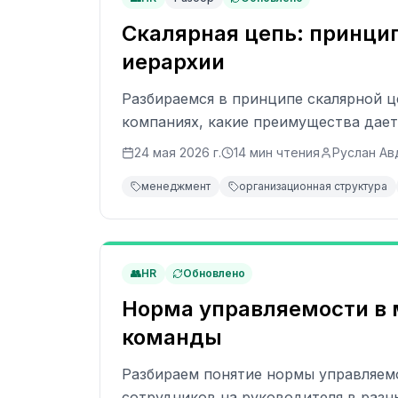
Скалярная цепь: принци
иерархии
Разбираемся в принципе скалярной ц
компаниях, какие преимущества дает
24 мая 2026 г.
14
мин чтения
Руслан Ав
менеджмент
организационная структура
👥
HR
Обновлено
Норма управляемости в 
команды
Разбираем понятие нормы управляемо
сотрудников на руководителя в разн