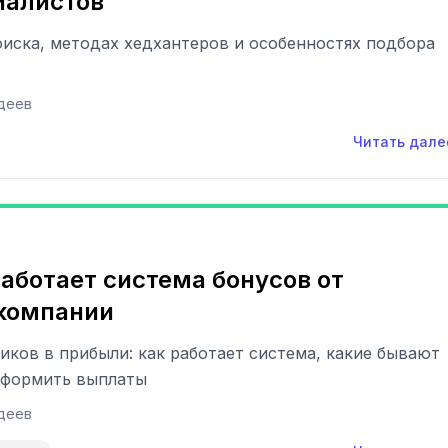
иалистов
оиска, методах хедхантеров и особенностях подбора
деев
Читать дале
работает система бонусов от
 компании
иков в прибыли: как работает система, какие бывают
 оформить выплаты
деев