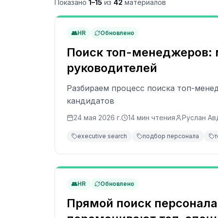
Показано
1
–
15
из
42
материалов
👥
HR
Обновлено
Поиск топ-менеджеров: м
руководителей
Разбираем процесс поиска топ-менед
кандидатов
24 мая 2026 г.
14
мин чтения
Руслан Ав
executive search
подбор персонала
👥
HR
Обновлено
Прямой поиск персонала: