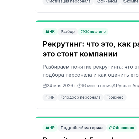
мотивация персонала
финансы
компе
👥
HR
Разбор
Обновлено
Рекрутинг: что это, как 
это стоит компании
Разбираем понятие рекрутинга: что э
подбора персонала и как оценить ег
24 мая 2026 г.
16
мин чтения
Руслан Ав
HR
подбор персонала
бизнес
👥
HR
Подробный материал
Обновлено