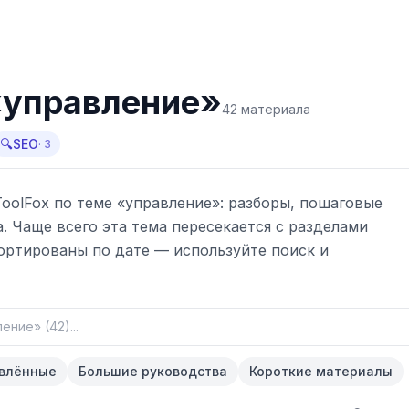
«
управление
»
42
материала
🔍
SEO
·
3
oolFox по теме «
управление
»: разборы, пошаговые
.
Чаще всего эта тема пересекается с разделами
ортированы по дате — используйте поиск и
овлённые
Большие руководства
Короткие материалы