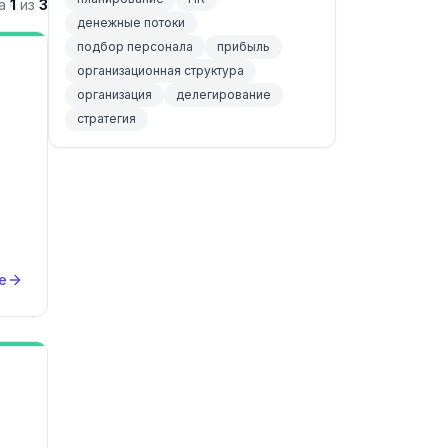
ца
1
из
3
денежные потоки
подбор персонала
прибыль
организационная структура
организация
делегирование
стратегия
е