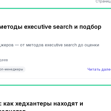
Страни
етоды executive search и подбор
жеров — от методов executive search до оценки
деев
Читать дале
топ-менеджеры
 как хедхантеры находят и