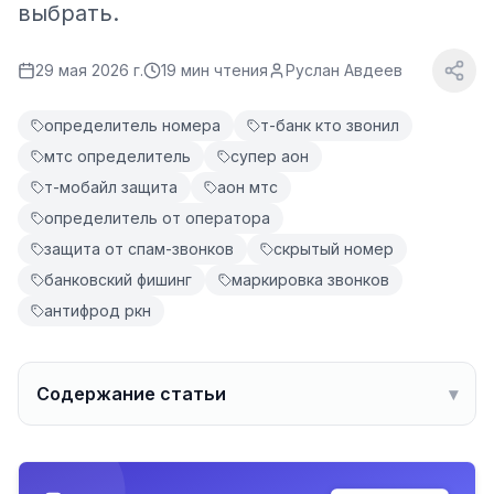
выбрать.
29 мая 2026 г.
19
мин чтения
Руслан Авдеев
определитель номера
т-банк кто звонил
мтс определитель
супер аон
т-мобайл защита
аон мтс
определитель от оператора
защита от спам-звонков
скрытый номер
банковский фишинг
маркировка звонков
антифрод ркн
Содержание статьи
▾