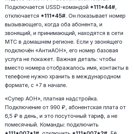
Подключается USSD-командой
*111*44#
,
отключается
*111*45#
. Он показывает номер
вызывающего, когда оба абонента, и
звонящий, и принимающий, находятся в сети
МТС в домашнем регионе. Если у звонящего
подключён «АнтиАОН», его номер базовая
услуга не покажет. Важная деталь: чтобы
вместо номера отображалось имя, контакты в
телефоне нужно хранить в международном
формате, с +7 в начале.
«Супер АОН», платная надстройка.
Подключение от 990 ₽, абонентская плата от
6,5 ₽ в день, и это посуточный тариф, а не
помесячный. Команды: подключить
*111*007*1#
, отключить
*111*007*2#
. Её