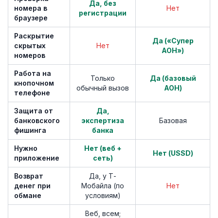
Да, без
номера в
Нет
регистрации
браузере
Раскрытие
Да («Супер
скрытых
Нет
АОН»)
номеров
Работа на
Только
Да (базовый
кнопочном
обычный вызов
АОН)
телефоне
Защита от
Да,
банковского
экспертиза
Базовая
фишинга
банка
Нужно
Нет (веб +
Нет (USSD)
приложение
сеть)
Возврат
Да, у Т-
денег при
Мобайла (по
Нет
обмане
условиям)
Веб, всем;