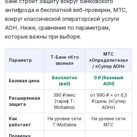
Банк строит защиту вокруг банковского
антифрода и бесплатной веб-проверки, МТС,
вокруг классической операторской услуги
АОН. Ниже, сравнение по параметрам,
которые важны при выборе.
МТС
Т-Банк «Кто
Параметр
«Определитель»
звонил»
/ «Супер АОН»
Бесплатно
0 ₽ (базовый
Базовая цена
(веб)
АОН)
390 ₽/мес
от 990 ₽ + от 6,5
Расширенная
(тариф Т-
₽/день («Супер
защита
Мобайла)
АОН»)
Как
На уровне сети
На уровне сети
работает
Т-Мобайла
МТС
Проверка