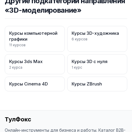
Другие подкатегории направления
«
3D-моделирование
»
Курсы компьютерной
Курсы 3D-художника
графики
6
курсов
11
курсов
Курсы 3ds Max
Курсы 3D с нуля
2
курса
1
курс
Курсы Cinema 4D
Курсы ZBrush
ТулФокс
Онлайн-инструменты для бизнеса и работы. Каталог B2B-