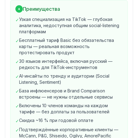
In-house маркетологам и брендам
— для
Преимущества
+
подтверждения позиций на рынке и поиска инсайтов
Узкая специализация на TikTok — глубокая
✓
аудитории.
аналитика, недоступная общим social-listening
Аналитикам и исследователям
— для
платформам
отслеживания дезинформации и тренд-форкаста на
Бесплатный тариф Basic без обязательства
✓
TikTok.
карты — реальная возможность
Инвесторам и Creator-командам
— для оценки
протестировать продукт
масштаба и охвата ниши.
30 языков интерфейса, включая русский —
✓
Основные возможности
редкость для TikTok-инструментов
Обзор аккаунта 360
— полный профиль
AI-инсайты по тренду и аудитории (Social
✓
производительности любого публичного TikTok-
Listening, Sentiment)
аккаунта.
База инфлюенсеров и Brand Comparison
✓
Анализ хэштегов
— глубокая оценка влияния
встроены — не нужны отдельные сервисы
хэштегов, связанных видео и трендов.
Включены 10 членов команды на каждом
✓
Социальный мониторинг (Social Listening)
— AI-
тарифе — без доплаты за пользователей
инсайты за пределами стандартных метрик.
Скидка ~16 % при годовой оплате
✓
Анализ тональности (Sentiment)
— реакция и
Подтверждённые корпоративные клиенты —
✓
эмоциональный отклик аудитории.
McCann, P&G, Shiseido, Ogilvy, AmorePacific