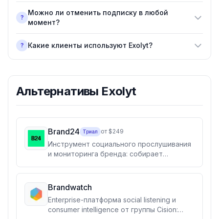
Можно ли отменить подписку в любой
?
момент?
Какие клиенты используют Exolyt?
?
Альтернативы
Exolyt
Brand24
от $249
Триал
Инструмент социального прослушивания
и мониторинга бренда: собирает
упоминания из 25 млн+ источников —
соцсетей, новостей, блогов, видео и
форумов — в реальном времени, с ИИ-
Brandwatch
анализом тональности, инсайтами и PR-
Enterprise-платформа social listening и
отчётами. Для маркетологов, PR и
consumer intelligence от группы Cision:
агентств.