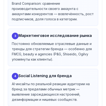
Brand Comparison: сравнение
английский, немецкий, испанский, французский,
производительности своего аккаунта с
китайский, японский, корейский, арабский, хинди,
аккаунтами конкурентов — вовлечённость, рост
индонезийский, вьетнамский, тайский, турецкий,
подписчиков, доля голоса в категории.
украинский и другие. Это сильно отличает Exolyt от
нишевых англоязычных TikTok-инструментов.
Что важно понимать про РФ
Маркетинговое исследование рынка
3
Exolyt — иностранный SaaS, оплата идёт через
Постоянно обновляемые отраслевые данные и
Paddle
(Великобритания). Paddle после санкций 2022
тренды для стратегии бренда — особенно для
года ограничил приём платежей с российских карт —
FMCG, beauty и agencies (P&G, Shiseido, Ogilvy
оплата российской картой в данный момент
не
упомянуты как клиенты).
подтверждена
в публичном контенте сервиса, а в
Politik Paddle есть страновые ограничения. Для
регистрации с российского IP может потребоваться
Social Listening для бренда
4
VPN. Альтернативные варианты — корпоративная
оплата по счёту через службу поддержки Exolyt.
AI-инсайты по реальной реакции аудитории на
бренд за пределами обычных метрик —
выявление зарождающихся настроений,
дезинформации и нишевых сообществ.