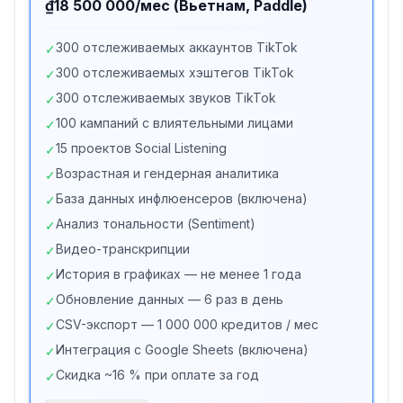
₫18 500 000/мес (Вьетнам, Paddle)
300 отслеживаемых аккаунтов TikTok
✓
300 отслеживаемых хэштегов TikTok
✓
300 отслеживаемых звуков TikTok
✓
100 кампаний с влиятельными лицами
✓
15 проектов Social Listening
✓
Возрастная и гендерная аналитика
✓
База данных инфлюенсеров (включена)
✓
Анализ тональности (Sentiment)
✓
Видео-транскрипции
✓
История в графиках — не менее 1 года
✓
Обновление данных — 6 раз в день
✓
CSV-экспорт — 1 000 000 кредитов / мес
✓
Интеграция с Google Sheets (включена)
✓
Скидка ~16 % при оплате за год
✓