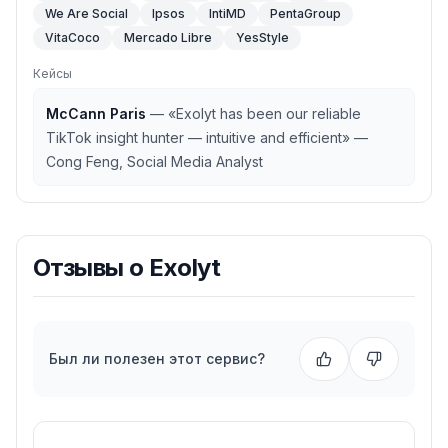
We Are Social
Ipsos
IntiMD
PentaGroup
VitaCoco
Mercado Libre
YesStyle
Кейсы
McCann Paris
—
«Exolyt has been our reliable
TikTok insight hunter — intuitive and efficient» —
Cong Feng, Social Media Analyst
Отзывы о
Exolyt
Был ли полезен этот сервис?