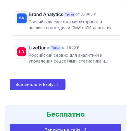
мониторинг 100+ млн источников с AI-
аналитикой, плюс управление соцсетями
и инфлюенс-маркетинг в едином social-
Brand Analytics
от 35 000 ₽
Триал
suite.
Российская система мониторинга и
анализа соцмедиа и СМИ с ИИ-аналитикой
тональности и ассистентом BrandGPT.
Для маркетинга, PR, клиентского сервиса,
HR и госструктур.
LiveDune
от 1 900 ₽
Триал
Российский сервис для аналитики и
управления соцсетями: статистика и
сравнение аккаунтов, автопостинг,
модерация комментариев и сообщений в
одном окне, проверка блогеров на
Все аналоги
накрутки. Для SMM-специалистов,
Exolyt
агентств, брендов и блогеров.
Бесплатно
Перейти на сайт