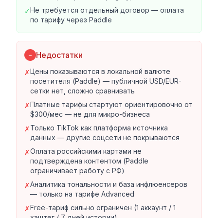
Звуковая аналитика
— отслеживание трендовых
Не требуется отдельный договор — оплата
✓
звуков TikTok.
по тарифу через Paddle
Сравнение брендов
— бенчмарк аккаунта против
конкурентов.
База данных инфлюенсеров
— поиск релевантных
Недостатки
−
авторов (на старшем тарифе).
Видео-транскрипции
Цены показываются в локальной валюте
— расшифровка UGC-видео
✗
посетителя (Paddle) — публичной USD/EUR-
(на тарифе Advanced).
сетки нет, сложно сравнивать
Возрастная и гендерная аналитика
— демография
Платные тарифы стартуют ориентировочно от
✗
аудитории по странам.
$300/мес — не для микро-бизнеса
Кейс из публичного отзыва
Только TikTok как платформа источника
✗
«Exolyt has been our reliable TikTok insight hunter —
данных — другие соцсети не покрываются
intuitive and efficient»
—
Cong Feng, Social Media
Оплата российскими картами не
✗
Analyst, McCann Paris
.
подтверждена контентом (Paddle
Кто использует
ограничивает работу с РФ)
По логотипам с главной страницы среди клиентов:
Аналитика тональности и база инфлюенсеров
✗
McCann, P&G, Shiseido, Ogilvy, Social Chain, IntiMD,
— только на тарифе Advanced
PentaGroup, VitaCoco, AmorePacific, Mercado
Free-тариф сильно ограничен (1 аккаунт / 1
✗
Libre, innisfree, We Are Social, COSRX, YesStyle,
хэштег / 7 дней истории)