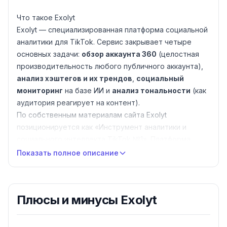
Что такое Exolyt
Exolyt — специализированная платформа социальной
аналитики для TikTok. Сервис закрывает четыре
основных задачи:
обзор аккаунта 360
(целостная
производительность любого публичного аккаунта),
анализ хэштегов и их трендов
,
социальный
мониторинг
на базе ИИ и
анализ тональности
(как
аудитория реагирует на контент).
По собственным материалам сайта Exolyt
позиционируется как «
Инструмент аналитики и
социального интеллекта TikTok №1
». Платформа
официально не аффилирована с TikTok, ByteDance,
Показать полное описание
YouTube, Spotify, Twitter, Facebook, Instagram и
Snapchat — об этом написано прямо в подвале сайта.
Кому подходит
Плюсы и минусы
Exolyt
Маркетинговым агентствам
— для исследования
аудитории клиента, конкурентных бенчмарков и
подбора инфлюенсеров.