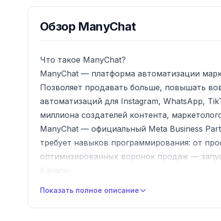
Обзор
ManyChat
Что такое ManyChat?
ManyChat — платформа автоматизации марке
Позволяет продавать больше, повышать во
автоматизаций для Instagram, WhatsApp, TikT
миллиона создателей контента, маркетолог
ManyChat — официальный Meta Business Partn
требует навыков программирования: от пр
оптимизированных воронок продаж — запус
Каналы
Instagram
— автоматизация DM и ответов н
Показать полное описание
TikTok
— превращение вирусных моментов 
WhatsApp
— превращение лидов в лояльных 