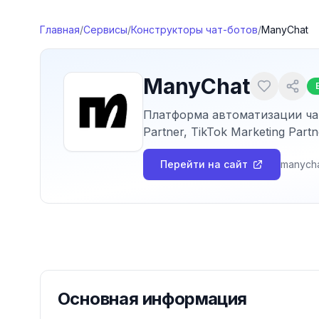
Перейти к содержимому
Главная
/
Сервисы
/
Конструкторы чат-ботов
/
ManyChat
ManyChat
Платформа автоматизации чато
Partner, TikTok Marketing Part
Перейти на сайт
manych
Основная информация