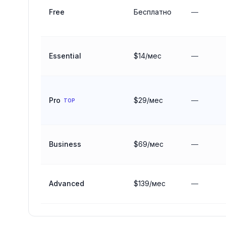
Free
Бесплатно
—
Essential
$14/мес
—
Pro
$29/мес
—
TOP
Business
$69/мес
—
Advanced
$139/мес
—