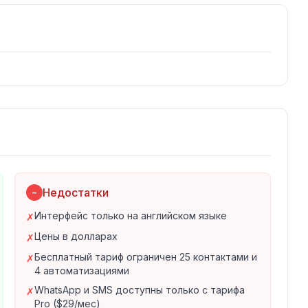
ящие сообщения
я
ов соцсетей
овенные ответы на комментарии,
втоматизации чатов
ты на комментарии, DM и Story mentions
ent лидов, nurturing и закрытие продаж
Недостатки
−
в, диверсификация каналов
Интерфейс только на английском языке
атизаций из шаблонов
✗
иев через визуальный конструктор
Цены в долларах
✗
Бесплатный тариф ограничен 25 контактами и
✗
4 автоматизациями
сех каналов
WhatsApp и SMS доступны только с тарифа
✗
Pro ($29/мес)