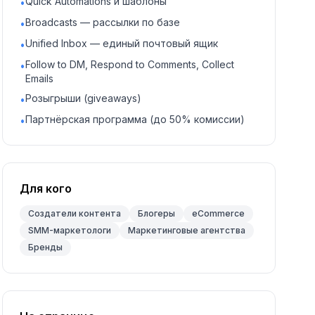
Quick Automations и шаблоны
•
Broadcasts — рассылки по базе
•
Unified Inbox — единый почтовый ящик
•
Follow to DM, Respond to Comments, Collect
•
Emails
Розыгрыши (giveaways)
•
Партнёрская программа (до 50% комиссии)
•
Для кого
Создатели контента
Блогеры
eCommerce
SMM-маркетологи
Маркетинговые агентства
Бренды