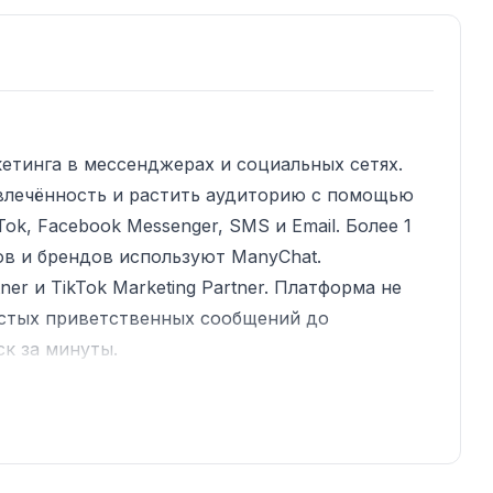
тинга в мессенджерах и социальных сетях.
влечённость и растить аудиторию с помощью
ok, Facebook Messenger, SMS и Email. Более 1
ов и брендов используют ManyChat.
er и TikTok Marketing Partner. Платформа не
остых приветственных сообщений до
к за минуты.
а комментарии
в диалоги и продажи
клиентов через 1:1 общение