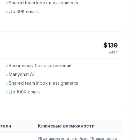
Shared team Inbox и assignments
✓
До 30K emails
✓
$139
/мес
Все каналы без ограничений
✓
Manychat AI
✓
Shared team Inbox и assignments
✓
До 100K emails
✓
атели
Ключевые возможности
25 активных контактов/мес, Подключение