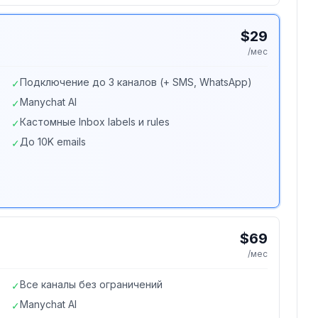
$29
/мес
Подключение до 3 каналов (+ SMS, WhatsApp)
✓
Manychat AI
✓
Кастомные Inbox labels и rules
✓
До 10K emails
✓
$69
/мес
Все каналы без ограничений
✓
Manychat AI
✓