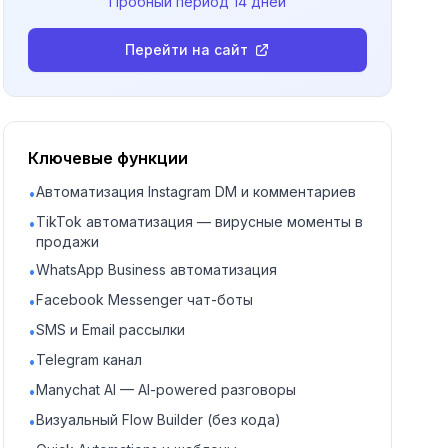
Пробный период
14 дней
Перейти на сайт
Ключевые функции
Автоматизация Instagram DM и комментариев
•
TikTok автоматизация — вирусные моменты в
•
продажи
WhatsApp Business автоматизация
•
Facebook Messenger чат-боты
•
SMS и Email рассылки
•
Telegram канал
•
Manychat AI — AI-powered разговоры
•
Визуальный Flow Builder (без кода)
•