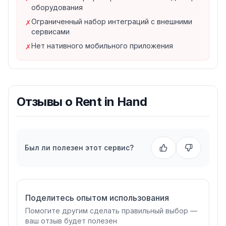
оборудования
4. Финансы и отчёты
Ограниченный набор интеграций с внешними
✗
Учёт доходов от аренды
сервисами
Контроль залогов и оплат
Нет нативного мобильного приложения
✗
Статистика по популярности оборудования
Финансовые отчёты за период
Для кого подходит Rent in Hand?
Прокат строительного инструмента
—
перфораторы, болгарки, бетономешалки
Отзывы о
Rent in Hand
Прокат спортинвентаря
— велосипеды, самокаты,
лыжи, SUP-борды
Прокат одежды и костюмов
— свадебные,
карнавальные, детские
Был ли полезен этот сервис?
Прокат электроники
— камеры, проекторы,
звуковое оборудование
Прокат транспорта
— автомобили, мотоциклы,
квадроциклы
Поделитесь опытом использования
Мобильный доступ
Помогите другим сделать правильный выбор —
Rent in Hand работает в браузере любого
ваш отзыв будет полезен