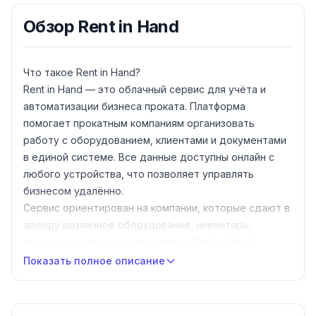
Обзор
Rent in Hand
Что такое Rent in Hand?
Rent in Hand — это облачный сервис для учёта и
автоматизации бизнеса проката. Платформа
помогает прокатным компаниям организовать
работу с оборудованием, клиентами и документами
в единой системе. Все данные доступны онлайн с
любого устройства, что позволяет управлять
бизнесом удалённо.
Сервис ориентирован на компании, которые сдают в
аренду различное оборудование, инвентарь,
транспорт или другие предметы. Rent in Hand
автоматизирует рутинные операции: расчёт
Показать полное описание
стоимости, формирование документов,
отслеживание сроков аренды и контроль возвратов
— освобождая время для развития бизнеса.