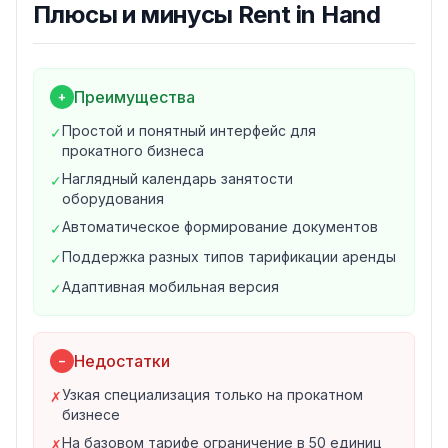
Плюсы и минусы
Rent in Hand
Основные возможности Rent in Hand
1. Учёт оборудования
Каталог арендного фонда с фотографиями и
описаниями
Преимущества
+
Статусы каждой единицы в реальном времени
Простой и понятный интерфейс для
✓
Категории и группировка оборудования
прокатного бизнеса
Учёт комплектации и принадлежностей
Наглядный календарь занятости
✓
Контроль технического состояния
оборудования
2. Бронирование и аренда
Автоматическое формирование документов
✓
Наглядный календарь бронирования
Быстрое оформление выдачи и возврата
Поддержка разных типов тарификации аренды
✓
Автоматический расчёт стоимости аренды
Адаптивная мобильная версия
✓
Учёт тарифов: почасовая, суточная, месячная аренда
Контроль просрочек и задолженностей
3. Клиенты и документы
Недостатки
−
База клиентов с историей аренд
Узкая специализация только на прокатном
✗
Формирование договоров по шаблонам
бизнесе
Акты приёма-передачи
На базовом тарифе ограничение в 50 единиц
✗
Сканирование документов клиентов