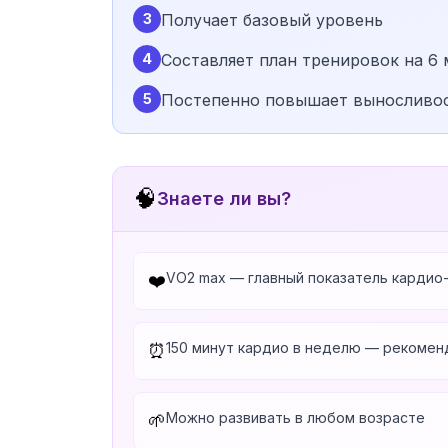
3
Получает базовый уровень
4
Составляет план тренировок на 6
5
Постепенно повышает выносливос
🧠
Знаете ли вы?
VO2 max — главный показатель кардио
❤️
150 минут кардио в неделю — рекомен
⏰
Можно развивать в любом возрасте
🌱