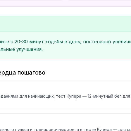
ите с 20-30 минут ходьбы в день, постепенно увелич
ельные улучшения.
ердца пошагово
еданиями для начинающих; тест Купера — 12-минутный бег для
ьного пульса и тренировочных зон, а в тесте Купера — для 