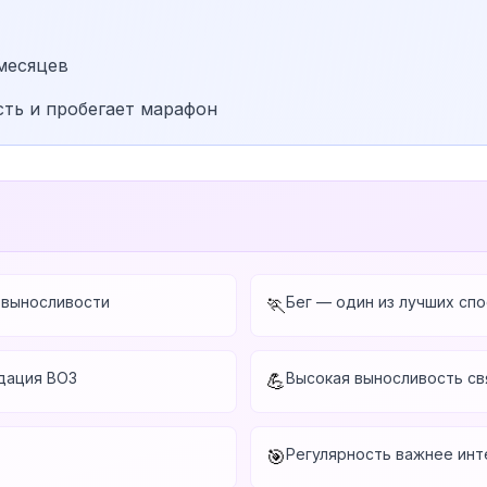
 месяцев
ть и пробегает марафон
-выносливости
Бег — один из лучших сп
🏃
дация ВОЗ
Высокая выносливость св
💪
Регулярность важнее инт
🎯