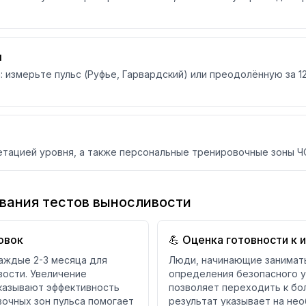
ы
 измерьте пульс (Руфье, Гарвардский) или преодолённую за 12
етацией уровня, а также персональные тренировочные зоны ЧС
вания тестов выносливости
овок
💪 Оценка готовности к
аждые 2-3 месяца для
Люди, начинающие занимать
ости. Увеличение
определения безопасного у
казывают эффективность
позволяет переходить к бо
очных зон пульса помогает
результат указывает на нео