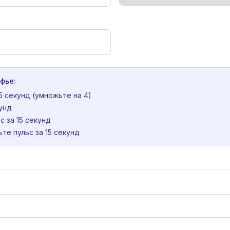
)
фье:
5 секунд (умножьте на 4)
унд
с за 15 секунд
те пульс за 15 секунд