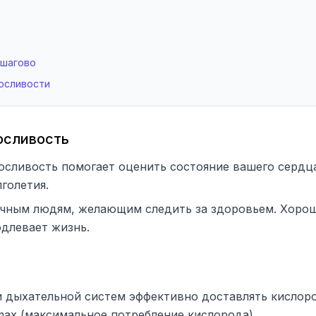
ошагово
осливости
осливость
сливость помогает оценить состояние вашего сердца
голетия.
чным людям, желающим следить за здоровьем. Хорош
длевает жизнь.
и дыхательной систем эффективно доставлять кислор
max (максимальное потребление кислорода).