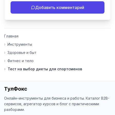
- Если инструмент работает 
Добавить комментарий
некорректно

- Если есть идеи по улучшению

- Поделитесь своим опытом 
использования

👍 Ставьте лайки/дизлайки - это 
Главная
помогает мне понять, какие 
инструменты нуждаются в доработке. 
›
Инструменты
Я обновляю сайт каждую неделю на 
›
Здоровье и быт
основе вашей обратной связи.

›
Фитнес и тело
⭐ Если вам нравится ToolFox — буду 
›
Тест на выбор диеты для спортсменов
благодарен за отзыв о сайте в 
Яндекс.Браузере (нажмите на ⋮ → 
«Оценить сайт» в панели браузера). 
Это помогает другим людям находить 
ТулФокс
наши инструменты!

Онлайн-инструменты для бизнеса и работы. Каталог B2B-
Благодарю за доверие и 
сервисов, агрегатор курсов и блог с практическими
использование ToolFox! 🚀
разборами.