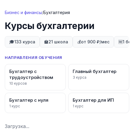
Перейти к содержимому
Бизнес и финансы
/
Бухгалтерия
Курсы бухгалтерии
🎓
133 курса
🏫
21 школа
💰
от 900 ₽/мес
🆓
1 бе
НАПРАВЛЕНИЯ ОБУЧЕНИЯ
Бухгалтер с
Главный бухгалтер
трудоустройством
3
курса
10
курсов
Бухгалтер с нуля
Бухгалтер для ИП
1
курс
1
курс
Загрузка...