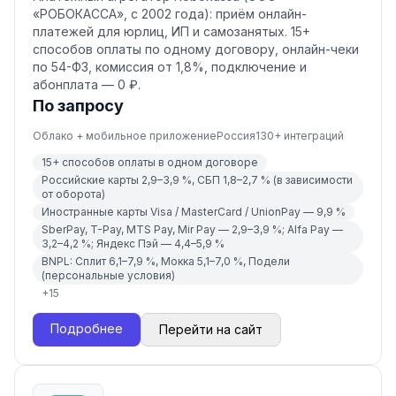
«РОБОКАССА», с 2002 года): приём онлайн-
платежей для юрлиц, ИП и самозанятых. 15+
способов оплаты по одному договору, онлайн-чеки
по 54-ФЗ, комиссия от 1,8%, подключение и
абонплата — 0 ₽.
По запросу
Облако + мобильное приложение
Россия
130
+ интеграций
15+ способов оплаты в одном договоре
Российские карты 2,9–3,9 %, СБП 1,8–2,7 % (в зависимости
от оборота)
Иностранные карты Visa / MasterCard / UnionPay — 9,9 %
SberPay, T-Pay, MTS Pay, Mir Pay — 2,9–3,9 %; Alfa Pay —
3,2–4,2 %; Яндекс Пэй — 4,4–5,9 %
BNPL: Сплит 6,1–7,9 %, Мокка 5,1–7,0 %, Подели
(персональные условия)
+
15
Подробнее
Перейти на сайт