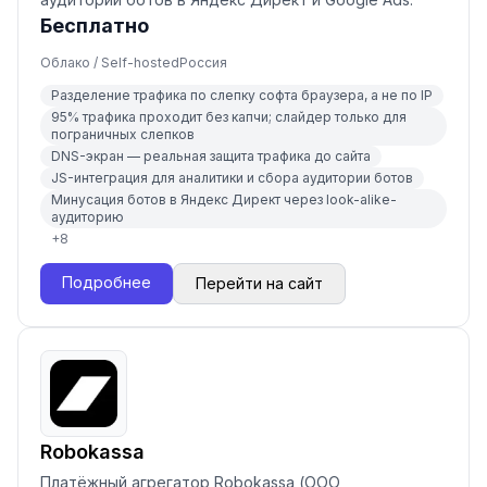
Бесплатно
Облако / Self-hosted
Россия
Разделение трафика по слепку софта браузера, а не по IP
95% трафика проходит без капчи; слайдер только для
пограничных слепков
DNS-экран — реальная защита трафика до сайта
JS-интеграция для аналитики и сбора аудитории ботов
Минусация ботов в Яндекс Директ через look-alike-
аудиторию
+
8
Подробнее
Перейти на сайт
Robokassa
Платёжный агрегатор Robokassa (ООО