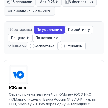
📦
16 сервисов
💰
от 0,25 ₽
🆓
6 бесплатных
📅
Обновлено: июль 2026
Сортировка:
По умолчанию
По рейтингу
По цене ↑
По названию
Фильтры:
Бесплатные
С триалом
ЮKassa
Сервис приёма платежей от ЮMoney (ООО НКО
«ЮМани», лицензия Банка России № 3510-К): карты,
СБП, SberPay и T-Pay через одну интеграцию с