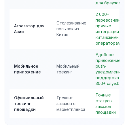
для браузера
2 000+
перевозчиков,
Отслеживание
Агрегатор для
прямые
посылок из
Азии
интеграции с
Китая
китайскими
операторами
Удобное
приложение,
Мобильное
Мобильный
push-
приложение
трекинг
уведомления,
поддержка
300+ служб
Точные
Официальный
Трекинг
статусы
трекинг
заказов с
заказов
площадки
маркетплейса
площадки