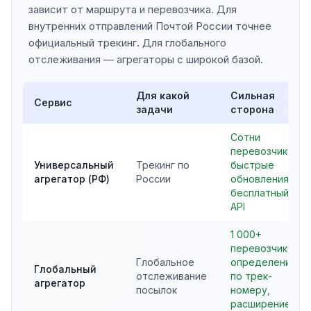
зависит от маршрута и перевозчика. Для
внутренних отправлений Почтой России точнее
официальный трекинг. Для глобального
отслеживания — агрегаторы с широкой базой.
Для какой
Сильная
Сервис
задачи
сторона
Сотни
перевозчиков,
Универсальный
Трекинг по
быстрые
агрегатор (РФ)
России
обновления,
бесплатный
API
1 000+
перевозчиков,
Глобальное
определение
Глобальный
отслеживание
по трек-
агрегатор
посылок
номеру,
расширение