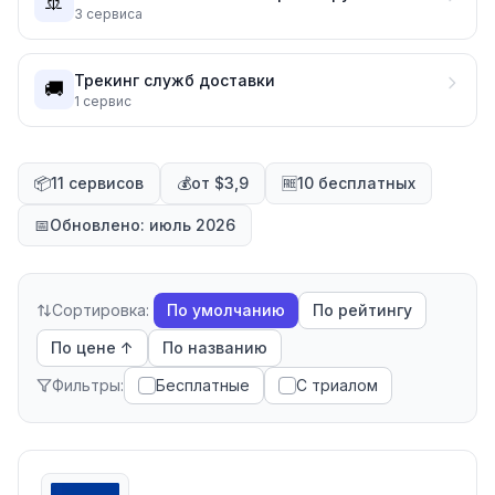
🚢
3
сервиса
Трекинг служб доставки
🚚
1
сервис
📦
11 сервисов
💰
от $3,9
🆓
10 бесплатных
📅
Обновлено: июль 2026
Сортировка:
По умолчанию
По рейтингу
По цене ↑
По названию
Фильтры:
Бесплатные
С триалом