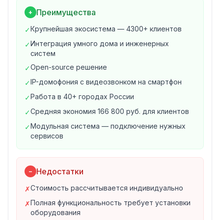
Приём и обработка заявок от жителей
Преимущества
+
Контроль сроков выполнения работ
Сбор платежей за коммунальные услуги
Крупнейшая экосистема — 4300+ клиентов
✓
Передача показаний приборов учёта
Интеграция умного дома и инженерных
✓
Уведомления об авариях и плановых работах
систем
2. Умный дом и инженерные системы
Open-source решение
✓
IP-домофония с видеозвонком на смартфон
IP-домофония с видеозвонком на смартфон
✓
Видеонаблюдение с архивом записей
Работа в 40+ городах России
Управление шлагбаумами и паркингом
✓
Мониторинг инженерных систем здания
Средняя экономия 166 800 руб. для клиентов
✓
Контроль доступа на территорию
Модульная система — подключение нужных
✓
3. Мобильное приложение
сервисов
Оплата квитанций и передача показаний
Подача заявок и отслеживание статуса
Открытие домофона со смартфона
Недостатки
−
Просмотр камер видеонаблюдения
Стоимость рассчитывается индивидуально
✗
Уведомления и новости дома
Полная функциональность требует установки
4. Взаимодействие с организациями
✗
оборудования
Обмен данными с ресурсоснабжающими