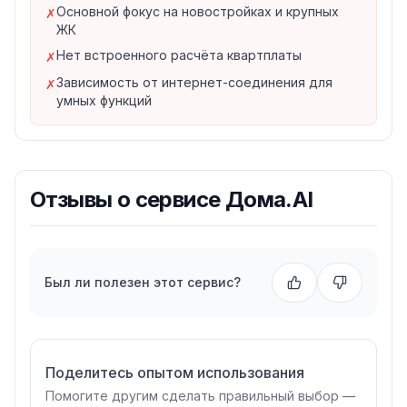
Основной фокус на новостройках и крупных
организациями
✗
ЖК
Отчётность для государственных органов
Нет встроенного расчёта квартплаты
Интеграция с ГИС ЖКХ
✗
API для подключения внешних систем
Зависимость от интернет-соединения для
✗
Для кого подходит Дома.AI?
умных функций
Застройщики
— цифровизация жилых комплексов на
этапе строительства
Управляющие компании
— автоматизация всех
процессов управления
Отзывы о
сервисе Дома.AI
ТСЖ
— удобное взаимодействие с жителями и
контроль обслуживания
Техническая поддержка
Дома.AI предоставляет поддержку через горячую
Был ли полезен этот сервис?
линию 8 800 700-36-62 и личный кабинет. Стоимость
подключения рассчитывается индивидуально в
зависимости от необходимых модулей и масштаба
организации.
Поделитесь опытом использования
Помогите другим сделать правильный выбор —