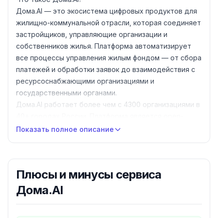
Дома.AI — это экосистема цифровых продуктов для
жилищно-коммунальной отрасли, которая соединяет
застройщиков, управляющие организации и
собственников жилья. Платформа автоматизирует
все процессы управления жилым фондом — от сбора
платежей и обработки заявок до взаимодействия с
ресурсоснабжающими организациями и
государственными органами.
Дома.AI работает более чем с 4300 организациями в
40+ городах России. Платформа является open-
source решением и интегрирует инженерные
Показать полное описание
системы здания: домофонию, видеонаблюдение,
управление паркингом и контроль инженерных
сетей. По данным компании, клиенты экономят в
Плюсы и минусы
сервиса
среднем 166 800 рублей на автоматизации
процессов.
Дома.AI
Основные возможности Дома.AI
1. Управление жилым фондом