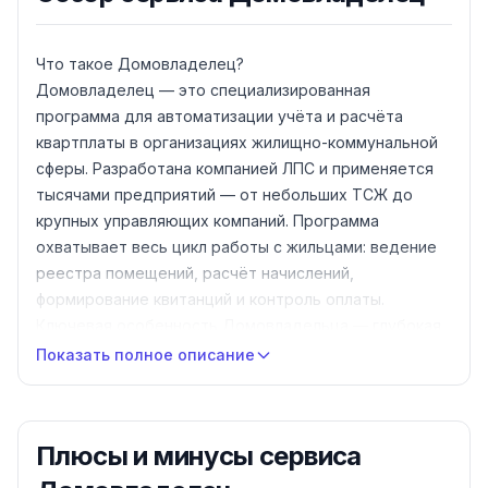
Что такое Домовладелец?
Домовладелец — это специализированная
программа для автоматизации учёта и расчёта
квартплаты в организациях жилищно-коммунальной
сферы. Разработана компанией ЛПС и применяется
тысячами предприятий — от небольших ТСЖ до
крупных управляющих компаний. Программа
охватывает весь цикл работы с жильцами: ведение
реестра помещений, расчёт начислений,
формирование квитанций и контроль оплаты.
Ключевая особенность Домовладельца — глубокая
проработка расчётной логики. Система
Показать полное описание
поддерживает все виды коммунальных и жилищных
услуг, работу с приборами учёта, перерасчёты,
льготы и субсидии. Доступны варианты установки:
Плюсы и минусы
сервиса
локальная версия на компьютере, сетевая для
нескольких рабочих мест и облачная с личным