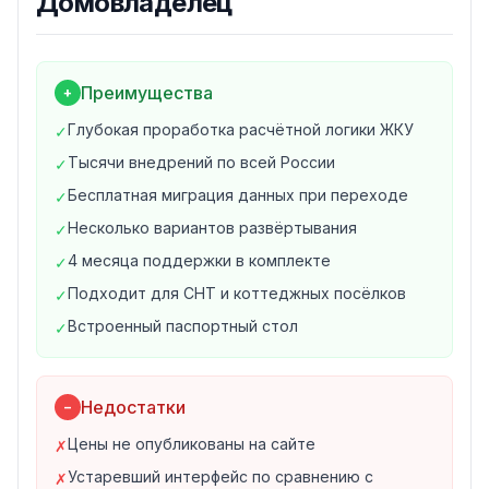
Домовладелец
кабинетом.
Основные возможности Домовладельца
1. Расчёт квартплаты
Преимущества
+
Начисление платы за все виды жилищных и
коммунальных услуг
Глубокая проработка расчётной логики ЖКУ
✓
Работа с индивидуальными и общедомовыми
Тысячи внедрений по всей России
✓
приборами учёта
Бесплатная миграция данных при переходе
✓
Автоматический перерасчёт при изменении тарифов
Несколько вариантов развёртывания
Учёт льгот, субсидий и рассрочек
✓
Формирование квитанций и платёжных документов
4 месяца поддержки в комплекте
✓
2. Учёт жилого фонда
Подходит для СНТ и коттеджных посёлков
✓
Реестр домов, подъездов и помещений
Встроенный паспортный стол
✓
Карточки лицевых счетов с историей
Учёт собственников и зарегистрированных жильцов
Паспортный стол с регистрацией и выпиской
Недостатки
−
Хранение документов по каждому объекту
3. Работа с должниками
Цены не опубликованы на сайте
✗
Контроль дебиторской задолженности
Устаревший интерфейс по сравнению с
✗